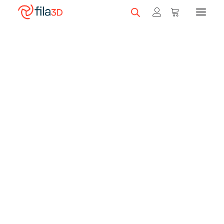
Promos et +
Nos rabais
Divers
Filaments en vedette
Trios de filaments
Nos meilleurs vendeurs
Fila3D accote les prix de Bambu Lab
sur certaines de ses imprimantes
Carte-cadeau fila3D
grâce à un crédit en filaments*!
Obtenez la différence de prix en carte cadeau
LIQUIDATION
pour des filaments.
Magasiner nos filaments
*Sujet à changement, sans préavis. Détails dans les produits
imprimantes.
Imprimantes 3D
Magasiner nos imprimantes