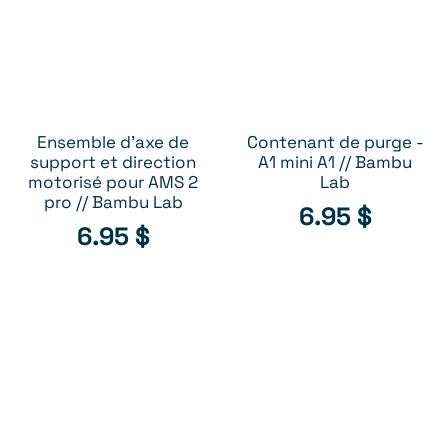
Ensemble d'axe de
Contenant de purge -
AJOUTER AU PANIER
AJOUTER AU PANIER
support et direction
A1 mini A1 // Bambu
motorisé pour AMS 2
Lab
pro // Bambu Lab
6.95
$
6.95
$