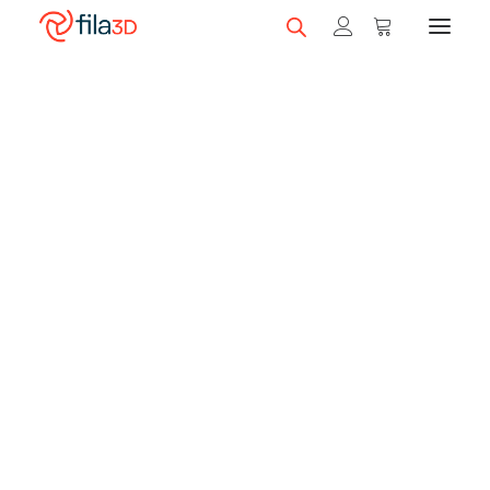
Promos et +
Nos rabais
Autres
Filaments en vedette
Trios de filaments
Nos meilleurs vendeurs
Fila3D accote les prix de Bambu Lab
sur certaines de ses imprimantes
Carte-cadeau fila3D
grâce à un crédit en filaments*!
LIQUIDATION
Magasiner nos filaments
Imprimantes 3D
Obtenez la différence de prix en carte cadeau
pour des filaments.
Magasiner nos imprimantes