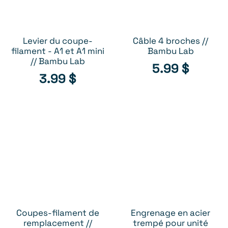
Levier du coupe-
Câble 4 broches //
AJOUTER AU PANIER
AJOUTER AU PANIER
filament - A1 et A1 mini
Bambu Lab
// Bambu Lab
5.99
$
3.99
$
Coupes-filament de
Engrenage en acier
AJOUTER AU PANIER
AJOUTER AU PANIER
remplacement //
trempé pour unité