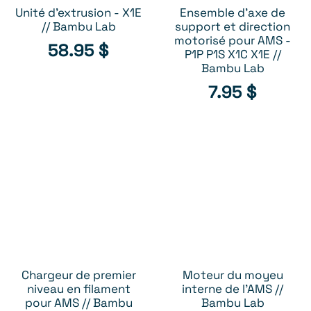
Unité d'extrusion - X1E
Ensemble d'axe de
AJOUTER AU PANIER
AJOUTER AU PANIER
// Bambu Lab
support et direction
motorisé pour AMS -
58.95
$
P1P P1S X1C X1E //
Bambu Lab
7.95
$
Chargeur de premier
Moteur du moyeu
AJOUTER AU PANIER
AJOUTER AU PANIER
niveau en filament
interne de l'AMS //
pour AMS // Bambu
Bambu Lab