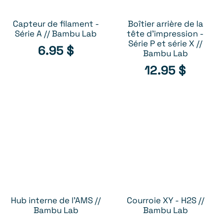
Capteur de filament -
Boîtier arrière de la
AJOUTER AU PANIER
AJOUTER AU PANIER
Série A // Bambu Lab
tête d'impression -
Série P et série X //
6.95
$
Bambu Lab
12.95
$
Hub interne de l'AMS //
Courroie XY - H2S //
AJOUTER AU PANIER
AJOUTER AU PANIER
Bambu Lab
Bambu Lab