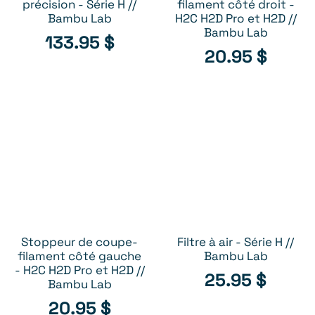
précision - Série H //
filament côté droit -
Bambu Lab
H2C H2D Pro et H2D //
Bambu Lab
133.95
$
20.95
$
Stoppeur de coupe-
Filtre à air - Série H //
AJOUTER AU PANIER
AJOUTER AU PANIER
filament côté gauche
Bambu Lab
- H2C H2D Pro et H2D //
25.95
$
Bambu Lab
20.95
$