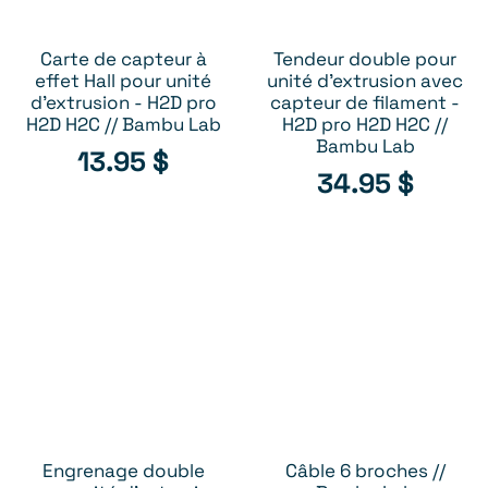
Carte de capteur à
Tendeur double pour
AJOUTER AU PANIER
AJOUTER AU PANIER
effet Hall pour unité
unité d'extrusion avec
d'extrusion - H2D pro
capteur de filament -
H2D H2C // Bambu Lab
H2D pro H2D H2C //
Bambu Lab
13.95
$
34.95
$
Engrenage double
Câble 6 broches //
AJOUTER AU PANIER
AJOUTER AU PANIER