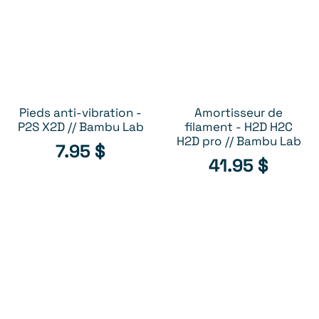
Pieds anti-vibration -
Amortisseur de
AJOUTER AU PANIER
AJOUTER AU PANIER
P2S X2D // Bambu Lab
filament - H2D H2C
H2D pro // Bambu Lab
7.95
$
41.95
$