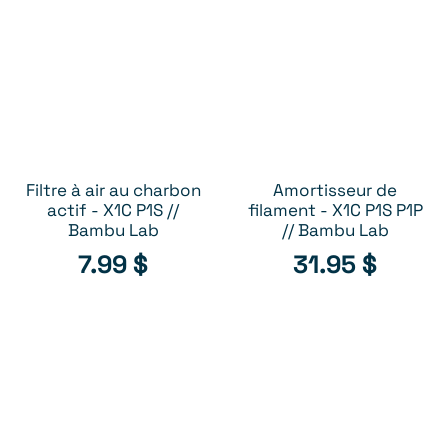
Filtre à air au charbon
Amortisseur de
AJOUTER AU PANIER
AJOUTER AU PANIER
actif - X1C P1S //
filament - X1C P1S P1P
Bambu Lab
// Bambu Lab
7.99
$
31.95
$