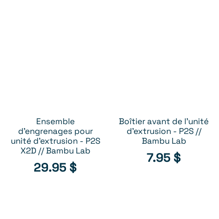
Ensemble
Boîtier avant de l'unité
AJOUTER AU PANIER
AJOUTER AU PANIER
d'engrenages pour
d'extrusion - P2S //
unité d'extrusion - P2S
Bambu Lab
X2D // Bambu Lab
7.95
$
29.95
$