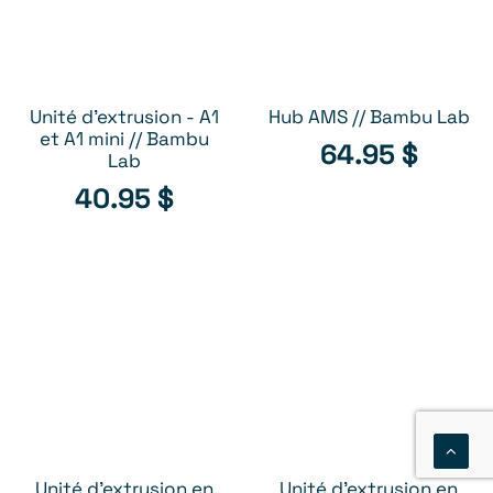
Unité d'extrusion - A1
Hub AMS // Bambu Lab
AJOUTER AU PANIER
AJOUTER AU PANIER
et A1 mini // Bambu
64.95
$
Lab
40.95
$
Unité d'extrusion en
Unité d'extrusion en