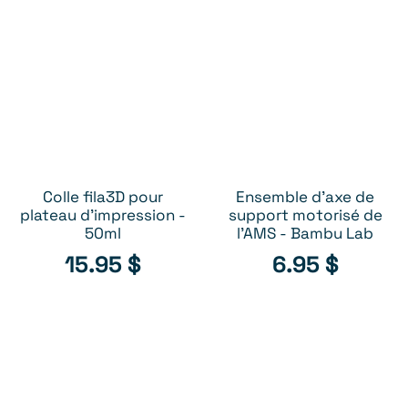
Colle fila3D pour
Ensemble d'axe de
AJOUTER AU PANIER
AJOUTER AU PANIER
plateau d'impression -
support motorisé de
50ml
l'AMS - Bambu Lab
15.95
$
6.95
$