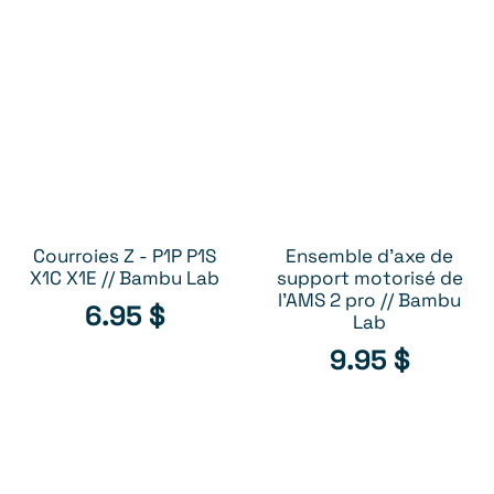
Courroies Z - P1P P1S
Ensemble d'axe de
AJOUTER AU PANIER
AJOUTER AU PANIER
X1C X1E // Bambu Lab
support motorisé de
l'AMS 2 pro // Bambu
6.95
$
Lab
9.95
$