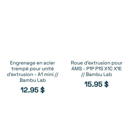
Engrenage en acier
Roue d'extrusion pour
AJOUTER AU PANIER
AJOUTER AU PANIER
trempé pour unité
AMS - P1P P1S X1C X1E
d'extrusion - A1 mini //
// Bambu Lab
Bambu Lab
15.95
$
12.95
$