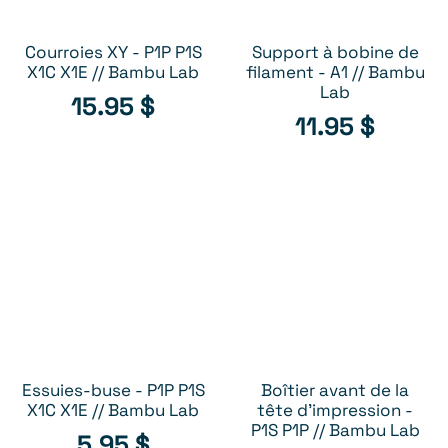
Courroies XY - P1P P1S
Support à bobine de
AJOUTER AU PANIER
AJOUTER AU PANIER
X1C X1E // Bambu Lab
filament - A1 // Bambu
Lab
15.95
$
11.95
$
Essuies-buse - P1P P1S
Boîtier avant de la
AJOUTER AU PANIER
AJOUTER AU PANIER
X1C X1E // Bambu Lab
tête d'impression -
P1S P1P // Bambu Lab
5.95
$