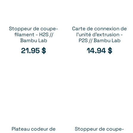
Stoppeur de coupe-
Carte de connexion de
AJOUTER AU PANIER
AJOUTER AU PANIER
filament - H2S //
l'unité d'extrusion -
Bambu Lab
P2S // Bambu Lab
21.95
$
14.94
$
Plateau codeur de
Stoppeur de coupe-
AJOUTER AU PANIER
AJOUTER AU PANIER