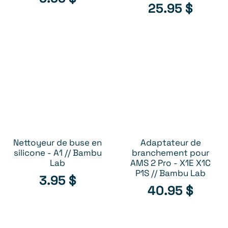
25.95
$
Nettoyeur de buse en
Adaptateur de
AJOUTER AU PANIER
AJOUTER AU PANIER
silicone - A1 // Bambu
branchement pour
Lab
AMS 2 Pro - X1E X1C
P1S // Bambu Lab
3.95
$
40.95
$