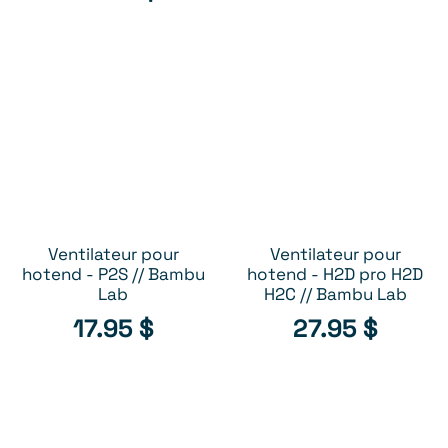
Ventilateur pour
Ventilateur pour
AJOUTER AU PANIER
AJOUTER AU PANIER
hotend - P2S // Bambu
hotend - H2D pro H2D
Lab
H2C // Bambu Lab
17.95
$
27.95
$