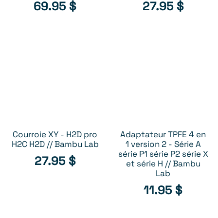
69.95
$
27.95
$
Courroie XY - H2D pro
Adaptateur TPFE 4 en
AJOUTER AU PANIER
AJOUTER AU PANIER
H2C H2D // Bambu Lab
1 version 2 - Série A
série P1 série P2 série X
27.95
$
et série H // Bambu
Lab
11.95
$