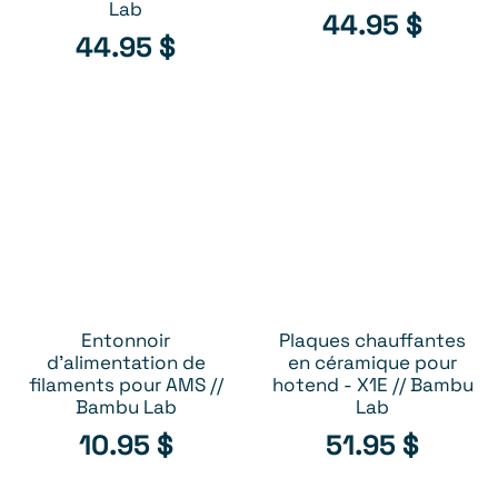
Lab
44.95
$
44.95
$
Entonnoir
Plaques chauffantes
AJOUTER AU PANIER
AJOUTER AU PANIER
d'alimentation de
en céramique pour
filaments pour AMS //
hotend - X1E // Bambu
Bambu Lab
Lab
10.95
$
51.95
$