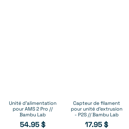
Amortisseur de
Interrupteur
AJOUTER AU PANIER
AJOUTER AU PANIER
filament - X2D //
d'alimentation - P1S
Bambu Lab
P1P X1C X1E // Bambu
Lab
39.95
$
12.95
$
Unité d'alimentation
Capteur de filament
AJOUTER AU PANIER
AJOUTER AU PANIER
pour AMS 2 Pro //
pour unité d'extrusion
Bambu Lab
- P2S // Bambu Lab
54.95
$
17.95
$