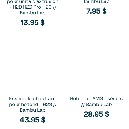
pour unité d'extrusion
Bambu Lab
- H2D H2D Pro H2C //
7.95
$
Bambu Lab
13.95
$
Ensemble chauffant
Hub pour AMS - série A
AJOUTER AU PANIER
AJOUTER AU PANIER
pour hotend - H2S //
// Bambu Lab
Bambu Lab
28.95
$
43.95
$