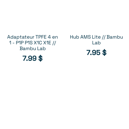
Adaptateur TPFE 4 en
Hub AMS Lite // Bambu
AJOUTER AU PANIER
AJOUTER AU PANIER
1 - P1P P1S X1C X1E //
Lab
Bambu Lab
7.95
$
7.99
$