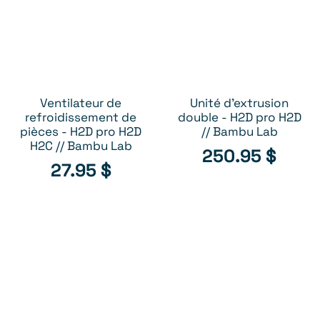
Ventilateur de
Unité d'extrusion
AJOUTER AU PANIER
AJOUTER AU PANIER
refroidissement de
double - H2D pro H2D
pièces - H2D pro H2D
// Bambu Lab
H2C // Bambu Lab
250.95
$
27.95
$