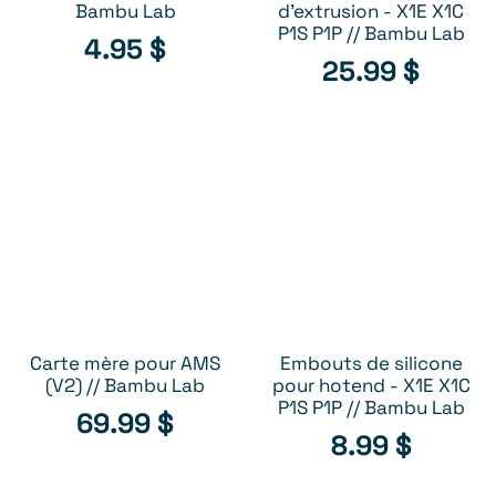
Bambu Lab
d'extrusion - X1E X1C
P1S P1P // Bambu Lab
4.95
$
25.99
$
Carte mère pour AMS
Embouts de silicone
AJOUTER AU PANIER
AJOUTER AU PANIER
(V2) // Bambu Lab
pour hotend - X1E X1C
P1S P1P // Bambu Lab
69.99
$
8.99
$