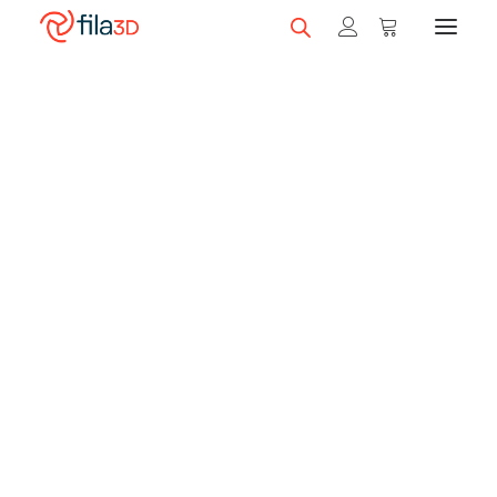
Promos et +
Nos rabais
Filaments en vedette
Trios de filaments
Nos meilleurs vendeurs
Carte-cadeau fila3D
LIQUIDATION
Magasiner nos filaments
Imprimantes 3D
Magasiner nos imprimantes