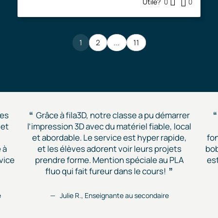
Utile?
0
0
1
2
...
11
des
Grâce à fila3D, notre classe a pu démarrer
 et
l’impression 3D avec du matériel fiable, local
et abordable. Le service est hyper rapide,
fon
 à
et les élèves adorent voir leurs projets
bob
vice
prendre forme. Mention spéciale au PLA
est
fluo qui fait fureur dans le cours!
e
Julie R., Enseignante au secondaire