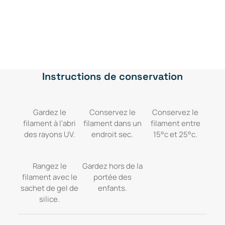
9
0
Vitesse d'impression
.
N/A
0
$
0
.
Instructions de conservation
$
.
Gardez le
Conservez le
Conservez le
filament à l'abri
filament dans un
filament entre
des rayons UV.
endroit sec.
15°c et 25°c.
Rangez le
Gardez hors de la
filament avec le
portée des
sachet de gel de
enfants.
silice.