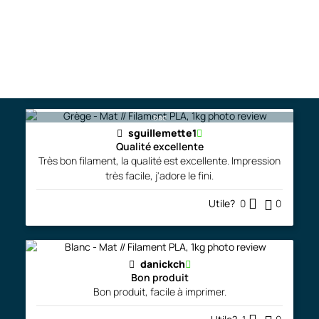
Junior
Filament de grande qualité, tres constant , j'adore le
rendu mat et ne laisse presque pas de trace des layer .
Le yoshi a entièrement ete imprimé ave
...More
Utile?
1
0
bac
sguillemette1
Qualité excellente
Très bon filament, la qualité est excellente. Impression
très facile, j'adore le fini.
Utile?
0
0
danickch
Bon produit
Bon produit, facile à imprimer.