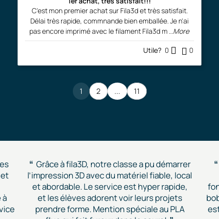
1er achat, très satisfait!!!
C'est mon premier achat sur Fila3d et très satisfait.
Délai très rapide, commnande bien emballée. Je n'ai
pas encore imprimé avec le filament Fila3d m
...More
Utile?
0
0
1
2
...
11
des
Grâce à fila3D, notre classe a pu démarrer
 et
l’impression 3D avec du matériel fiable, local
et abordable. Le service est hyper rapide,
fon
 à
et les élèves adorent voir leurs projets
bob
vice
prendre forme. Mention spéciale au PLA
est