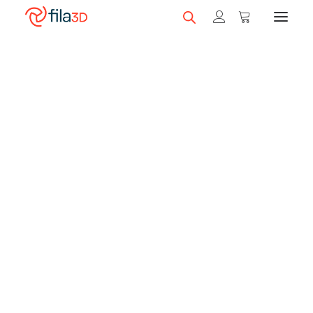
Promos et +
Nos rabais
Filaments en vedette
Trios de filaments
Nos meilleurs vendeurs
Carte-cadeau fila3D
LIQUIDATION
Magasiner nos filaments
Imprimantes 3D
Magasiner nos imprimantes