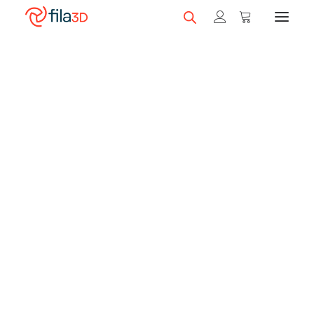
Promos et +
Nos rabais
Filaments en vedette
Trios de filaments
Nos meilleurs vendeurs
Carte-cadeau fila3D
LIQUIDATION
Magasiner nos filaments
Imprimantes 3D
Magasiner nos imprimantes