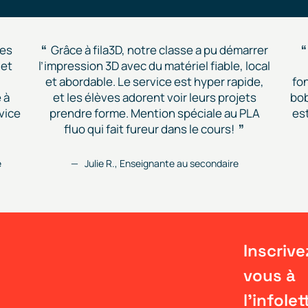
des
Grâce à fila3D, notre classe a pu démarrer
 et
l’impression 3D avec du matériel fiable, local
et abordable. Le service est hyper rapide,
fon
 à
et les élèves adorent voir leurs projets
bob
vice
prendre forme. Mention spéciale au PLA
est
fluo qui fait fureur dans le cours!
e
Julie R., Enseignante au secondaire
Inscrive
vous à
l'infolet