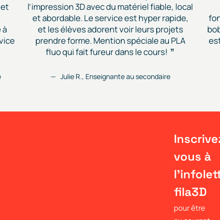
 et
l’impression 3D avec du matériel fiable, local
et abordable. Le service est hyper rapide,
fon
 à
et les élèves adorent voir leurs projets
bob
vice
prendre forme. Mention spéciale au PLA
est
fluo qui fait fureur dans le cours!
e
Julie R., Enseignante au secondaire
Inscrive
vous à
l'infolet
fila3D
pour être