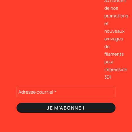
au courant
de nos
promotions
et
nouveaux
arrivages
de
filaments
pour
impression
3D!