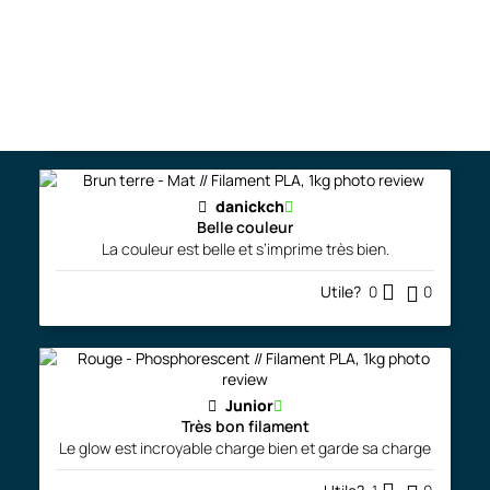
danickch
Bon produit
Bon produit, facile à imprimer.
Utile?
1
0
danickch
Belle couleur
La couleur est belle et s’imprime très bien.
Utile?
0
0
Junior
Très bon filament
Le glow est incroyable charge bien et garde sa charge