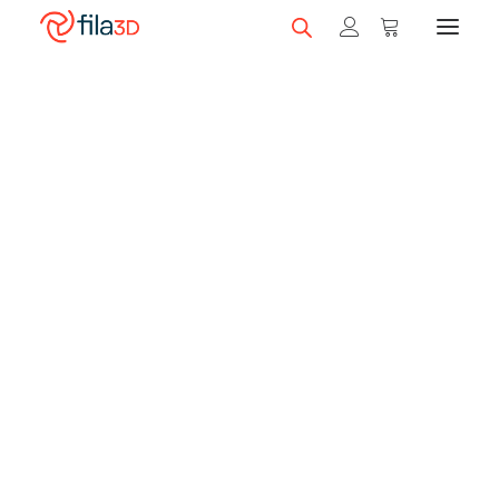
Promos et +
Nos rabais
Filaments en vedette
Trios de filaments
Nos meilleurs vendeurs
Carte-cadeau fila3D
LIQUIDATION
Magasiner nos filaments
Imprimantes 3D
Magasiner nos imprimantes