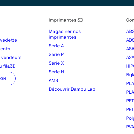
Imprimantes 3D
Com
Magasiner nos
ABS
imprimantes
 vedette
ABS
Série A
ments
AS
Série P
s vendeurs
ASA
Série X
 fila3D
HIP
Série H
Nyl
ION
AMS
PLA
Découvrir Bambu Lab
PLA
PET
PE
Pol
PVA