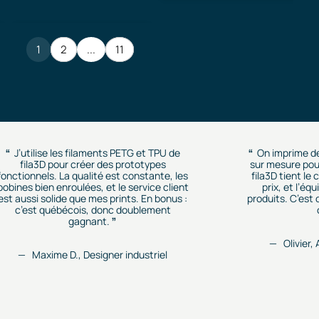
1
2
...
11
J’utilise les filaments PETG et TPU de
On imprime d
fila3D pour créer des prototypes
sur mesure pour
fonctionnels. La qualité est constante, les
fila3D tient le
bobines bien enroulées, et le service client
prix, et l’éq
est aussi solide que mes prints. En bonus :
produits. C’est
c’est québécois, donc doublement
gagnant.
Olivier,
Maxime D., Designer industriel