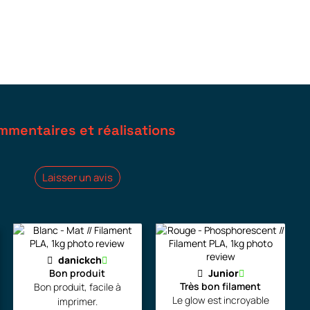
mmentaires et réalisations
Laisser un avis
danickch
Bon produit
Junior
Très bon filament
Bon produit, facile à
Le glow est incroyable
imprimer.