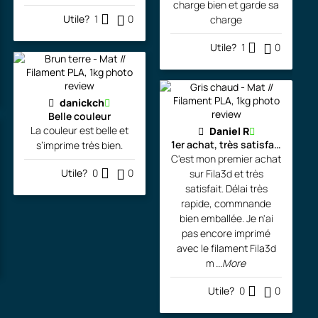
charge bien et garde sa
Utile?
1
0
charge
Utile?
1
0
danickch
Belle couleur
La couleur est belle et
Daniel R
1er achat, très satisfait!!!
s’imprime très bien.
C'est mon premier achat
Utile?
0
0
sur Fila3d et très
satisfait. Délai très
rapide, commnande
bien emballée. Je n'ai
pas encore imprimé
avec le filament Fila3d
m
...More
Utile?
0
0