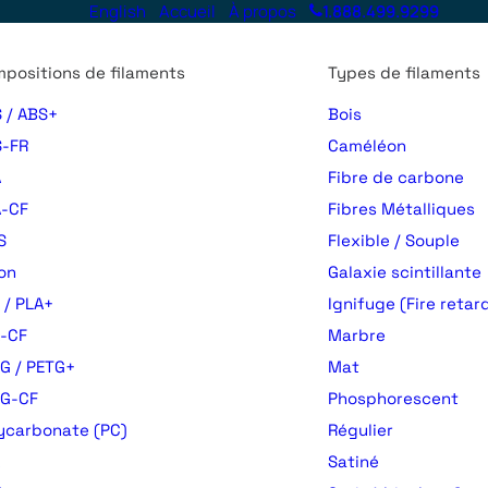
English
Accueil
À propos
1.888.499.9299
positions de filaments
Types de filaments
 / ABS+
Bois
-FR
Caméléon
A
Fibre de carbone
-CF
Fibres Métalliques
S
Flexible / Souple
on
Galaxie scintillante
 / PLA+
Ignifuge (Fire retar
-CF
Marbre
G / PETG+
Mat
TG-CF
Phosphorescent
ycarbonate (PC)
Régulier
Satiné