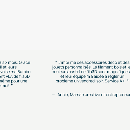
 a six mois. Grâce
J'imprime des accessoires déco et des
l et leurs
jouets personnalisés. Le filament bois et l
rivoisé ma Bambu
couleurs pastel de fila3D sont magnifiques.
ent PLA de fila3D
et leur équipe m’a aidée à régler un
r, même pour une
problème un vendredi soir. Service A+!
 moi!
Annie, Maman créative et entrepreneu