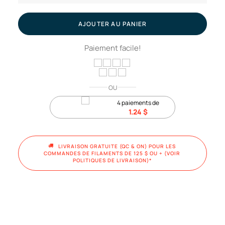
Cache-
bloc
AJOUTER AU PANIER
en
Paiement facile!
silicone
pour
hotend
OU
4 paiements de
1.24
$
LIVRAISON GRATUITE (QC & ON) POUR LES 
COMMANDES DE FILAMENTS DE 125 $ OU + (VOIR 
POLITIQUES DE LIVRAISON)*