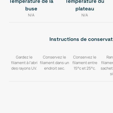
Température de la
Température du
buse
plateau
N/A
N/A
Instructions de conservat
Gardez le
Conservez le
Conservez le
Ran
filament à l'abri
filament dans un
filament entre
filame
des rayons UV.
endroit sec.
15°c et 25°c.
sachet
si