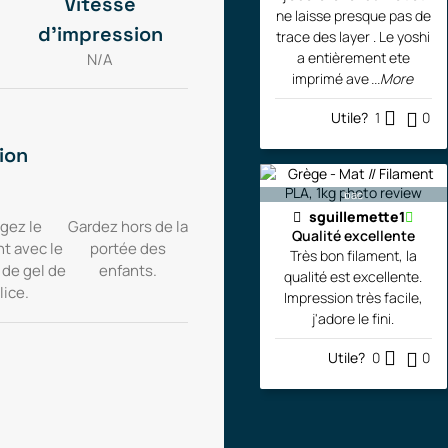
Vitesse
ne laisse presque pas de
d'impression
trace des layer . Le yoshi
a entièrement ete
N/A
imprimé ave
...More
Utile?
1
0
ion
bac
sguillemette1
gez le
Gardez hors de la
Qualité excellente
nt avec le
portée des
Très bon filament, la
 de gel de
enfants.
qualité est excellente.
lice.
Impression très facile,
j'adore le fini.
Utile?
0
0