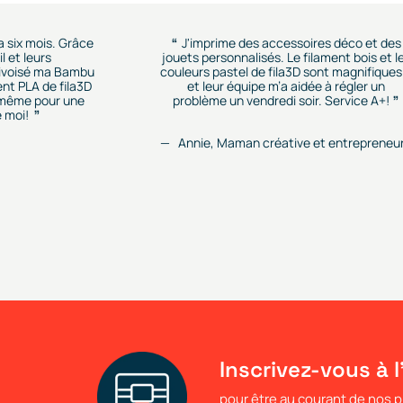
 a six mois. Grâce
J'imprime des accessoires déco et des
l et leurs
jouets personnalisés. Le filament bois et l
rivoisé ma Bambu
couleurs pastel de fila3D sont magnifiques.
ent PLA de fila3D
et leur équipe m’a aidée à régler un
r, même pour une
problème un vendredi soir. Service A+!
 moi!
Annie, Maman créative et entrepreneu
Inscrivez-vous à l
pour être au courant de nos