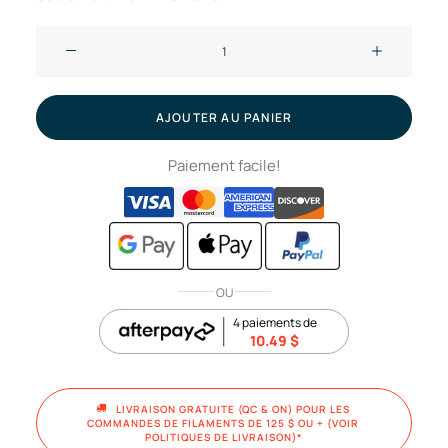
quantité
de
Ensemble
chauffant
AJOUTER AU PANIER
pour
Paiement facile!
hotend
côté
gauche
-
H2C
OU
H2D
H2D
4 paiements de
10.49
$
pro
//
Bambu
LIVRAISON GRATUITE (QC & ON) POUR LES 
COMMANDES DE FILAMENTS DE 125 $ OU + (VOIR 
Lab
POLITIQUES DE LIVRAISON)*