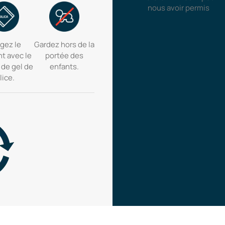
nous avoir permis
gez le
Gardez hors de la
nt avec le
portée des
 de gel de
enfants.
lice.