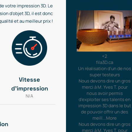
 de votre impression 3D. Le
ion d'objet 3D, il est donc
alité et au meilleur prix !
+2
fila3D.ca
Un réalisation d'un de nos
super testeurs
Vitesse
Nous devons dire un gros
merci à M. Yves T. pour
d'impression
nous avoir permis
N/A
d'exploiter ses talents en
impression 3D dans le but
de pouvoir offrir un des
meill
...More
ion
Nous devons dire un gros
merci à M. Yves T. pour