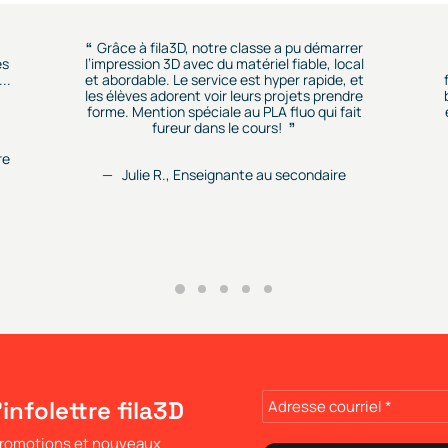
Grâce à fila3D, notre classe a pu démarrer
es
l’impression 3D avec du matériel fiable, local
..
et abordable. Le service est hyper rapide, et
les élèves adorent voir leurs projets prendre
forme. Mention spéciale au PLA fluo qui fait
fureur dans le cours!
re
Julie R., Enseignante au secondaire
'infolettre fila3D
 promotions et nouveaux