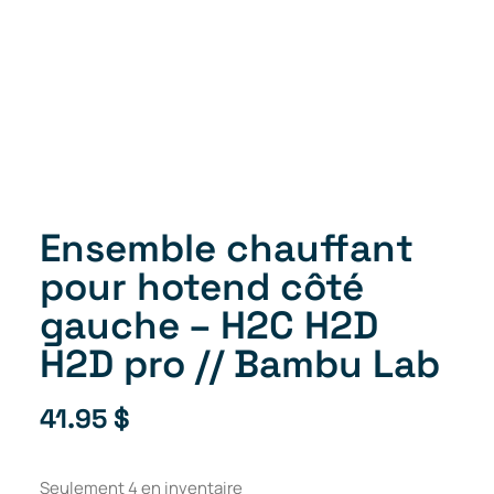
Ensemble chauffant
pour hotend côté
gauche – H2C H2D
H2D pro // Bambu Lab
41.95
$
Seulement 4 en inventaire