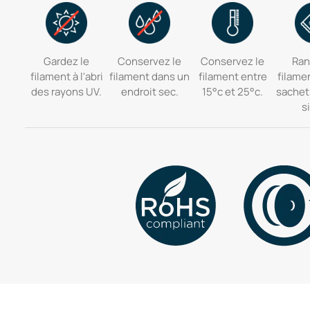
Gardez le
Conservez le
Conservez le
Ran
filament à l'abri
filament dans un
filament entre
filame
des rayons UV.
endroit sec.
15°c et 25°c.
sachet
si