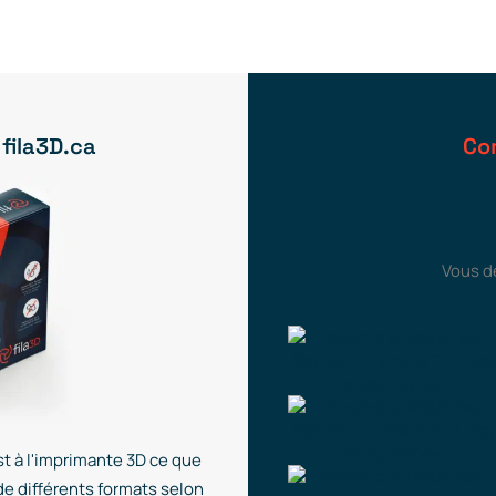
 fila3D.ca
Co
Vous d
t à l'imprimante 3D ce que
de différents formats selon