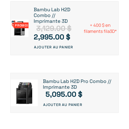
Bambu Lab H2D
Combo //
Imprimante 3D
+ 400 $ en
PROMO!
3,129.00
$
filaments fila3D*
L
L
2,995.00
$
e
e
AJOUTER AU PANIER
p
p
r
r
i
i
x
x
Bambu Lab H2D Pro Combo //
i
a
Imprimante 3D
5,095.00
$
n
c
i
t
AJOUTER AU PANIER
t
u
i
e