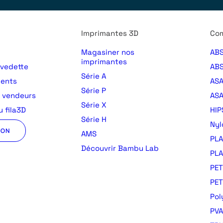
Imprimantes 3D
Com
Magasiner nos
ABS
imprimantes
 vedette
ABS
Série A
ments
AS
Série P
s vendeurs
ASA
Série X
 fila3D
HIP
Série H
Nyl
ION
AMS
PLA
Découvrir Bambu Lab
PLA
PET
PE
Pol
PVA