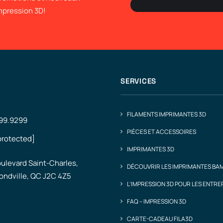
impression 3D!
SERVICES
FILAMENTS IMPRIMANTES 3D
499.9299
PIÈCES ET ACCESSOIRES
protected]
IMPRIMANTES 3D
ulevard Saint-Charles,
DÉCOUVRIR LES IMPRIMANTES BA
ndville, QC J2C 4Z5
L’IMPRESSION 3D POUR LES ENTRE
FAQ – IMPRESSION 3D
CARTE-CADEAU FILA3D