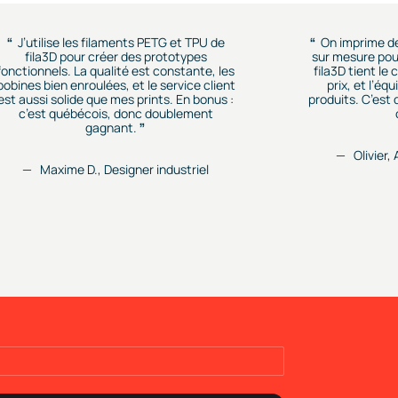
J’utilise les filaments PETG et TPU de
On imprime d
fila3D pour créer des prototypes
sur mesure pour
fonctionnels. La qualité est constante, les
fila3D tient le
bobines bien enroulées, et le service client
prix, et l’éq
est aussi solide que mes prints. En bonus :
produits. C’est
c’est québécois, donc doublement
gagnant.
Olivier,
Maxime D., Designer industriel