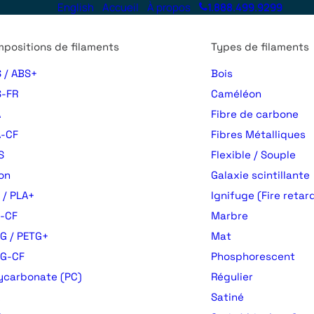
English
Accueil
À propos
1.888.499.9299
positions de filaments
Types de filaments
 / ABS+
Bois
-FR
Caméléon
A
Fibre de carbone
-CF
Fibres Métalliques
S
Flexible / Souple
on
Galaxie scintillante
 / PLA+
Ignifuge (Fire retar
-CF
Marbre
G / PETG+
Mat
TG-CF
Phosphorescent
ycarbonate (PC)
Régulier
Satiné