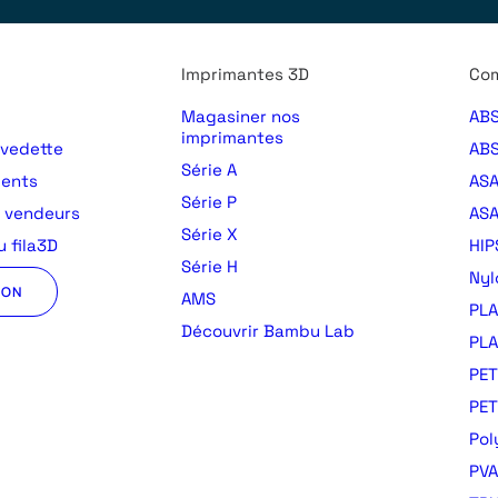
Imprimantes 3D
Com
Magasiner nos
ABS
imprimantes
 vedette
ABS
Série A
ments
AS
Série P
s vendeurs
ASA
Série X
 fila3D
HIP
Série H
Nyl
ION
AMS
PLA
Découvrir Bambu Lab
PLA
PET
PE
Pol
PVA