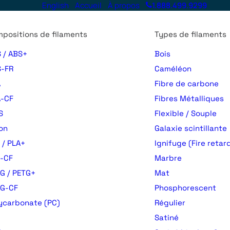
English
Accueil
À propos
1.888.499.9299
positions de filaments
Types de filaments
 / ABS+
Bois
-FR
Caméléon
A
Fibre de carbone
-CF
Fibres Métalliques
S
Flexible / Souple
on
Galaxie scintillante
 / PLA+
Ignifuge (Fire retar
-CF
Marbre
G / PETG+
Mat
TG-CF
Phosphorescent
ycarbonate (PC)
Régulier
Satiné