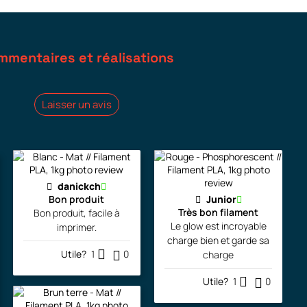
mmentaires et réalisations
Laisser un avis
danickch
Bon produit
Junior
Très bon filament
Bon produit, facile à
Le glow est incroyable
imprimer.
charge bien et garde sa
Utile?
1
0
charge
Utile?
1
0