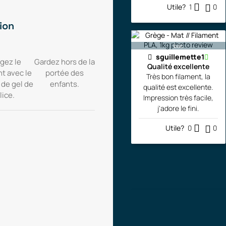
Utile?
1
0
ion
bac
sguillemette1
gez le
Gardez hors de la
Qualité excellente
nt avec le
portée des
Très bon filament, la
 de gel de
enfants.
qualité est excellente.
lice.
Impression très facile,
j'adore le fini.
Utile?
0
0