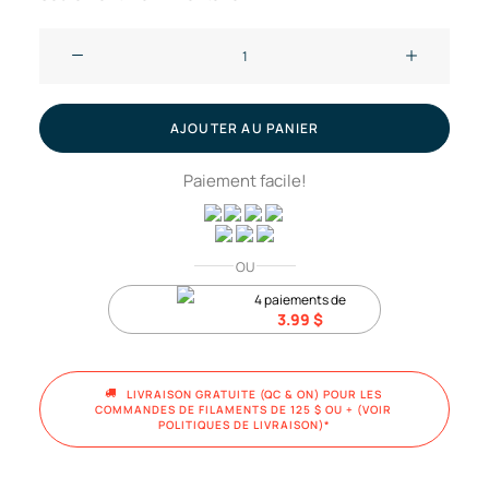
quantité
de
Hotend
avec
AJOUTER AU PANIER
buse
Paiement facile!
en
acier
inoxydable
0.2mm
OU
-
4 paiements de
3.99
$
A1
et
A1
LIVRAISON GRATUITE (QC & ON) POUR LES 
mini
COMMANDES DE FILAMENTS DE 125 $ OU + (VOIR 
POLITIQUES DE LIVRAISON)*
//
Bambu