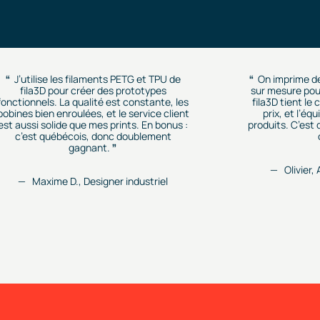
J’utilise les filaments PETG et TPU de
On imprime d
fila3D pour créer des prototypes
sur mesure pour
fonctionnels. La qualité est constante, les
fila3D tient le
bobines bien enroulées, et le service client
prix, et l’éq
est aussi solide que mes prints. En bonus :
produits. C’est
c’est québécois, donc doublement
gagnant.
Olivier,
Maxime D., Designer industriel