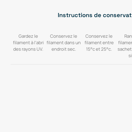
Instructions de conservat
Gardez le
Conservez le
Conservez le
Ran
filament à l'abri
filament dans un
filament entre
filame
des rayons UV.
endroit sec.
15°c et 25°c.
sachet
si