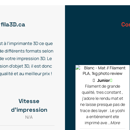
 fila3D.ca
Co
t à l'imprimante 3D ce que
de différents formats selon
 de votre impression 3D. Le
ion d'objet 3D, il est donc
alité et au meilleur prix !
Junior
Filament de grande
qualité, tres constant ,
j'adore le rendu mat et
Vitesse
ne laisse presque pas de
d'impression
trace des layer . Le yoshi
a entièrement ete
N/A
imprimé ave
...More