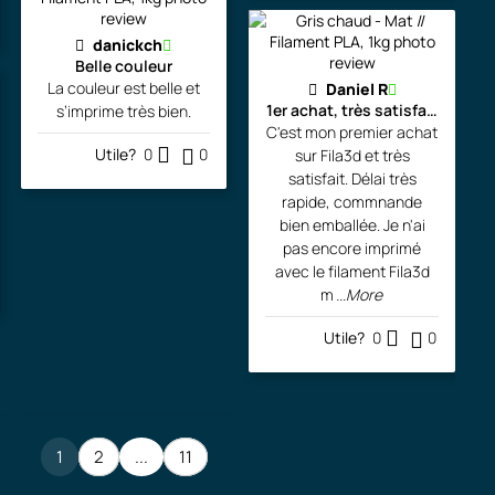
danickch
Belle couleur
La couleur est belle et
Daniel R
1er achat, très satisfait!!!
s’imprime très bien.
C'est mon premier achat
Utile?
0
0
sur Fila3d et très
satisfait. Délai très
rapide, commnande
bien emballée. Je n'ai
pas encore imprimé
avec le filament Fila3d
m
...More
Utile?
0
0
1
2
...
11