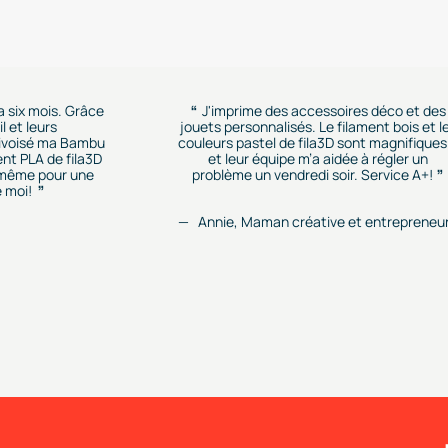
 a six mois. Grâce
J'imprime des accessoires déco et des
l et leurs
jouets personnalisés. Le filament bois et l
rivoisé ma Bambu
couleurs pastel de fila3D sont magnifiques.
ent PLA de fila3D
et leur équipe m’a aidée à régler un
r, même pour une
problème un vendredi soir. Service A+!
 moi!
Annie, Maman créative et entrepreneu