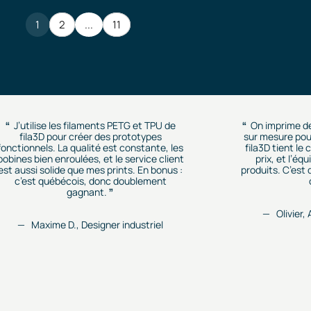
1
2
...
11
J’utilise les filaments PETG et TPU de
On imprime d
fila3D pour créer des prototypes
sur mesure pour
fonctionnels. La qualité est constante, les
fila3D tient le
bobines bien enroulées, et le service client
prix, et l’éq
est aussi solide que mes prints. En bonus :
produits. C’est
c’est québécois, donc doublement
gagnant.
Olivier,
Maxime D., Designer industriel