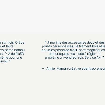
 a six mois. Grâce
J'imprime des accessoires déco et des
l et leurs
jouets personnalisés. Le filament bois et l
rivoisé ma Bambu
couleurs pastel de fila3D sont magnifiques.
ent PLA de fila3D
et leur équipe m’a aidée à régler un
r, même pour une
problème un vendredi soir. Service A+!
 moi!
Annie, Maman créative et entrepreneu