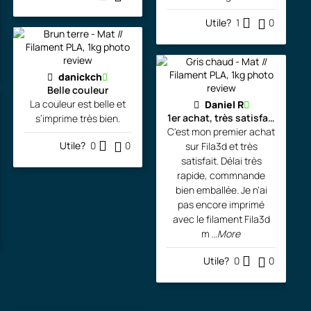
:
9
Utile?
1
0
$
6
.
.
2
0
9
0
danickch
Belle couleur
.
La couleur est belle et
Daniel R
0
$
1er achat, très satisfait!!!
s’imprime très bien.
C'est mon premier achat
0
.
Utile?
0
0
sur Fila3d et très
satisfait. Délai très
rapide, commnande
$
bien emballée. Je n'ai
.
pas encore imprimé
avec le filament Fila3d
m
...More
Utile?
0
0