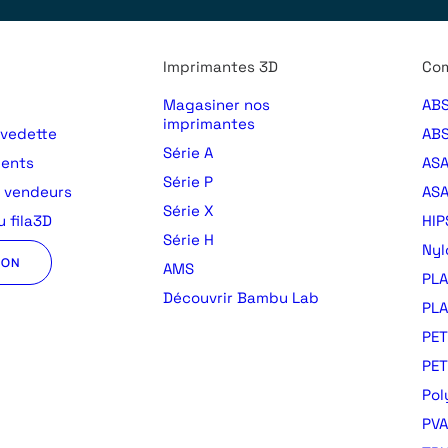
Imprimantes 3D
Com
Magasiner nos
ABS
imprimantes
 vedette
ABS
Série A
ments
AS
Série P
s vendeurs
ASA
Série X
 fila3D
HIP
Série H
Nyl
ION
AMS
PLA
Découvrir Bambu Lab
PLA
PET
PE
Pol
PVA