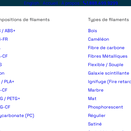
English
Accueil
À propos
1.888.499.9299
positions de filaments
Types de filaments
 / ABS+
Bois
-FR
Caméléon
A
Fibre de carbone
-CF
Fibres Métalliques
S
Flexible / Souple
on
Galaxie scintillante
 / PLA+
Ignifuge (Fire retar
-CF
Marbre
G / PETG+
Mat
TG-CF
Phosphorescent
ycarbonate (PC)
Régulier
Satiné