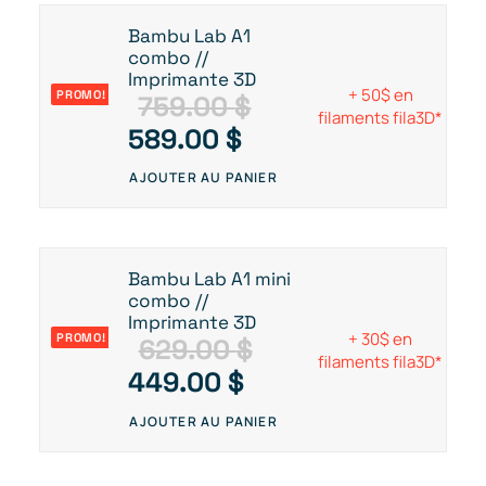
Bambu Lab A1
combo //
Imprimante 3D
+ 50$ en
PROMO!
759.00
$
filaments fila3D*
L
L
589.00
$
e
e
AJOUTER AU PANIER
p
p
r
r
i
i
Bambu Lab A1 mini
x
x
combo //
Imprimante 3D
i
a
+ 30$ en
PROMO!
629.00
$
n
c
filaments fila3D*
L
L
449.00
$
i
t
e
e
AJOUTER AU PANIER
t
u
p
p
i
e
r
r