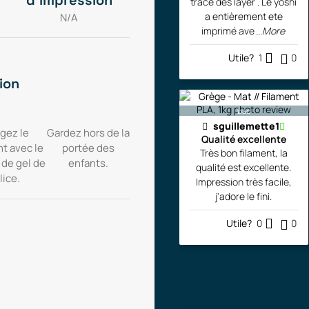
d'impression
trace des layer . Le yoshi
a entièrement ete
N/A
imprimé ave
...More
Utile?
1
0
ion
bac
sguillemette1
gez le
Gardez hors de la
Qualité excellente
nt avec le
portée des
Très bon filament, la
 de gel de
enfants.
qualité est excellente.
lice.
Impression très facile,
j'adore le fini.
Utile?
0
0