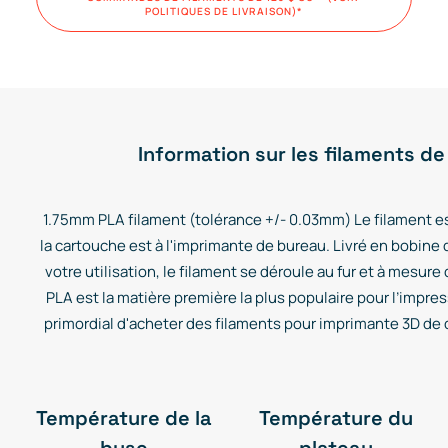
POLITIQUES DE LIVRAISON)*
A1
mini
A1
et
série
Information sur les filaments de
H
//
Biqu
1.75mm PLA filament (tolérance +/- 0.03mm) Le filament es
la cartouche est à l'imprimante de bureau. Livré en bobine 
votre utilisation, le filament se déroule au fur et à mesure
PLA est la matière première la plus populaire pour l’impress
primordial d'acheter des filaments pour imprimante 3D de qu
Température de la
Température du