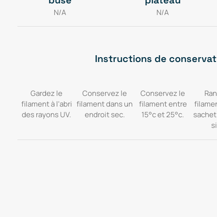
buse
plateau
N/A
N/A
Instructions de conservat
Gardez le
Conservez le
Conservez le
Ran
filament à l'abri
filament dans un
filament entre
filame
des rayons UV.
endroit sec.
15°c et 25°c.
sachet
si