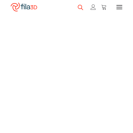
Promos et +
Nos rabais
Filaments en vedette
Trios de filaments
Nos meilleurs vendeurs
Carte-cadeau fila3D
LIQUIDATION
Magasiner nos filaments
Imprimantes 3D
Magasiner nos imprimantes