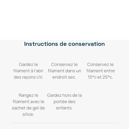
9
$
Vitesse d'impression
.
.
N/A
0
0
Instructions de conservation
$
.
Gardez le
Conservez le
Conservez le
filament à l'abri
filament dans un
filament entre
des rayons UV.
endroit sec.
15°c et 25°c.
Rangez le
Gardez hors de la
filament avec le
portée des
sachet de gel de
enfants.
silice.