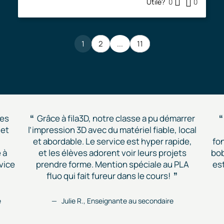
Utile?
0
0
1
2
...
11
des
Grâce à fila3D, notre classe a pu démarrer
 et
l’impression 3D avec du matériel fiable, local
et abordable. Le service est hyper rapide,
fon
 à
et les élèves adorent voir leurs projets
bob
vice
prendre forme. Mention spéciale au PLA
est
fluo qui fait fureur dans le cours!
e
Julie R., Enseignante au secondaire