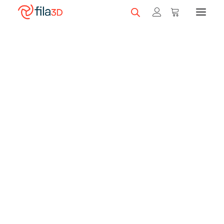
Promos et +
Nos rabais
Filaments en vedette
Trios de filaments
Nos meilleurs vendeurs
Carte-cadeau fila3D
LIQUIDATION
Magasiner nos filaments
Imprimantes 3D
Magasiner nos imprimantes