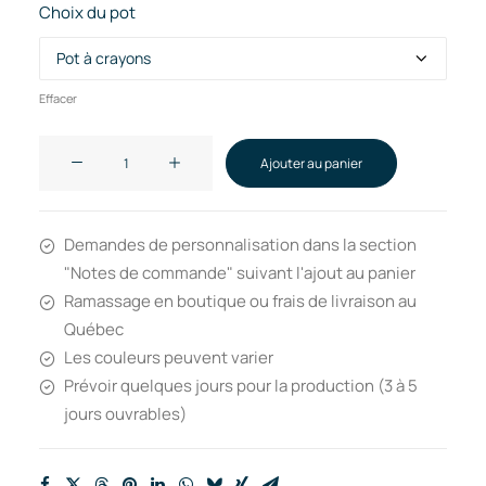
Choix du pot
Effacer
quantité
Ajouter au panier
de
Ensembles
cadeaux
Demandes de personnalisation dans la section
(5
"Notes de commande" suivant l'ajout au panier
items)
Ramassage en boutique ou frais de livraison au
pour
Québec
professeur.es
Les couleurs peuvent varier
et
Prévoir quelques jours pour la production (3 à 5
éducateurs.trices
jours ouvrables)