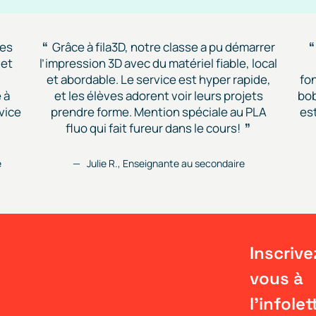
des
Grâce à fila3D, notre classe a pu démarrer
 et
l’impression 3D avec du matériel fiable, local
et abordable. Le service est hyper rapide,
fon
 à
et les élèves adorent voir leurs projets
bob
vice
prendre forme. Mention spéciale au PLA
est
fluo qui fait fureur dans le cours!
e
Julie R., Enseignante au secondaire
Inscrive
vous à
l'infolet