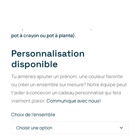
souligner la fin des classes? Chez fila3D, on a imaginé
des coffrets cadeaux originaux imprimés en 3D,
pensés selon les passions de la personne à gâter.
Chaque ensemble contient 5 items (dont 2 au choix :
pot à crayon ou pot à plante).
Personnalisation
disponible
Tu aimerais ajouter un prénom, une couleur favorite
ou créer un ensemble sur mesure? Notre équipe peut
t’aider à concevoir un cadeau personnalisé qui fera
vraiment plaisir.
Communique avec nous!
Choix de l'ensemble