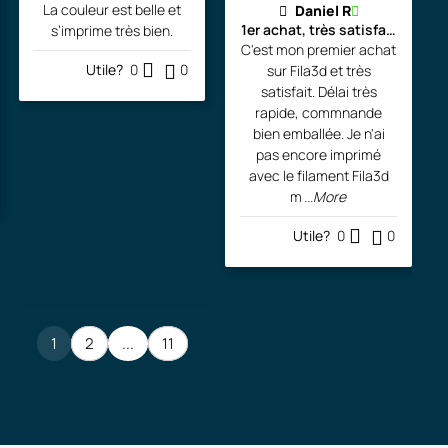
La couleur est belle et
Daniel R
1er achat, très satisfait!!!
s’imprime très bien.
C'est mon premier achat
Utile?
0
0
sur Fila3d et très
satisfait. Délai très
rapide, commnande
bien emballée. Je n'ai
pas encore imprimé
avec le filament Fila3d
m
...More
Utile?
0
0
1
2
...
11