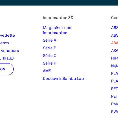
Imprimantes 3D
Com
Magasiner nos
ABS
imprimantes
 vedette
ABS
Série A
ments
AS
Série P
s vendeurs
ASA
Série X
 fila3D
HIP
Série H
Nyl
ION
AMS
PLA
Découvrir Bambu Lab
PLA
PET
PE
Pol
PVA