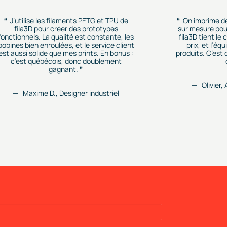
J’utilise les filaments PETG et TPU de
On imprime d
fila3D pour créer des prototypes
sur mesure pour
fonctionnels. La qualité est constante, les
fila3D tient le
bobines bien enroulées, et le service client
prix, et l’éq
est aussi solide que mes prints. En bonus :
produits. C’est
c’est québécois, donc doublement
gagnant.
Olivier,
Maxime D., Designer industriel