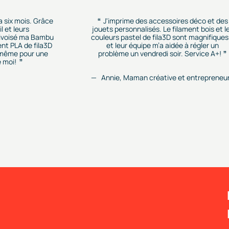
 a six mois. Grâce
J'imprime des accessoires déco et des
l et leurs
jouets personnalisés. Le filament bois et l
rivoisé ma Bambu
couleurs pastel de fila3D sont magnifiques.
ent PLA de fila3D
et leur équipe m’a aidée à régler un
r, même pour une
problème un vendredi soir. Service A+!
 moi!
Annie, Maman créative et entrepreneu