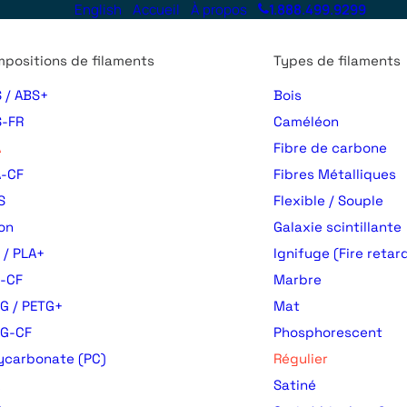
English
Accueil
À propos
1.888.499.9299
positions de filaments
Types de filaments
 / ABS+
Bois
-FR
Caméléon
A
Fibre de carbone
-CF
Fibres Métalliques
S
Flexible / Souple
on
Galaxie scintillante
 / PLA+
Ignifuge (Fire retar
-CF
Marbre
G / PETG+
Mat
TG-CF
Phosphorescent
ycarbonate (PC)
Régulier
Satiné