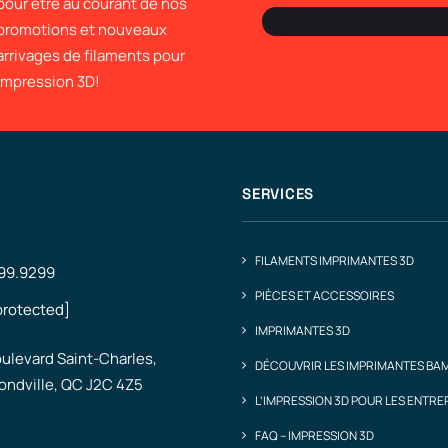
pour être au courant de nos
promotions et nouveaux
arrivages de filaments pour
impression 3D!
SERVICES
FILAMENTS IMPRIMANTES 3D
499.9299
PIÈCES ET ACCESSOIRES
protected]
IMPRIMANTES 3D
ulevard Saint-Charles,
DÉCOUVRIR LES IMPRIMANTES BA
ndville, QC J2C 4Z5
L’IMPRESSION 3D POUR LES ENTRE
FAQ – IMPRESSION 3D