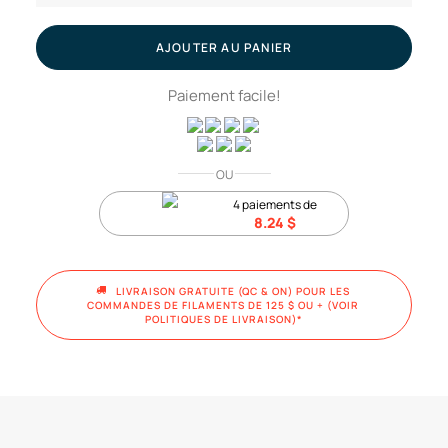
Blanc
//
AJOUTER AU PANIER
Filament
Paiement facile!
ASA,
1kg
OU
4 paiements de
8.24
$
LIVRAISON GRATUITE (QC & ON) POUR LES 
COMMANDES DE FILAMENTS DE 125 $ OU + (VOIR 
POLITIQUES DE LIVRAISON)*