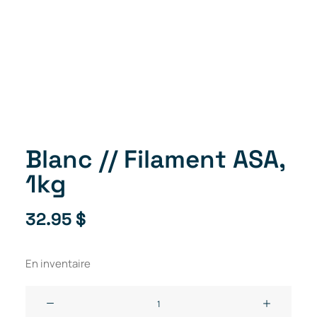
Blanc // Filament ASA,
1kg
32.95
$
En inventaire
quantité
de