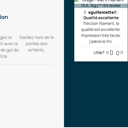
bac
sguillemette1
ion
Qualité excellente
Très bon filament, la
qualité est excellente.
Impression très facile,
gez le
Gardez hors de la
j'adore le fini.
nt avec le
portée des
 de gel de
enfants.
Utile?
0
0
lice.