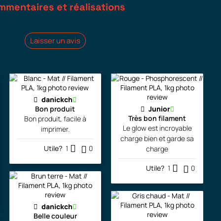
mmentaires et réalisations
Laisser un avis
danickch
Bon produit
Junior
Très bon filament
Bon produit, facile à
Le glow est incroyable
imprimer.
charge bien et garde sa
Utile?
1
0
charge
Utile?
1
0
danickch
Belle couleur