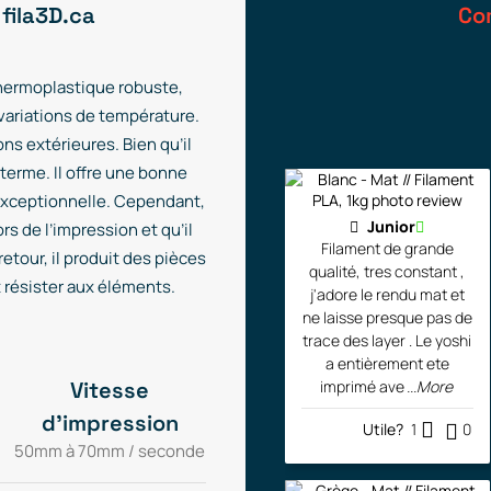
 fila3D.ca
Co
thermoplastique robuste,
 variations de température.
ns extérieures. Bien qu’il
g terme. Il offre une bonne
 exceptionnelle. Cependant,
Junior
ors de l’impression et qu’il
Filament de grande
etour, il produit des pièces
qualité, tres constant ,
t résister aux éléments.
j'adore le rendu mat et
ne laisse presque pas de
trace des layer . Le yoshi
a entièrement ete
Vitesse
imprimé ave
...More
d'impression
Utile?
1
0
50mm à 70mm / seconde