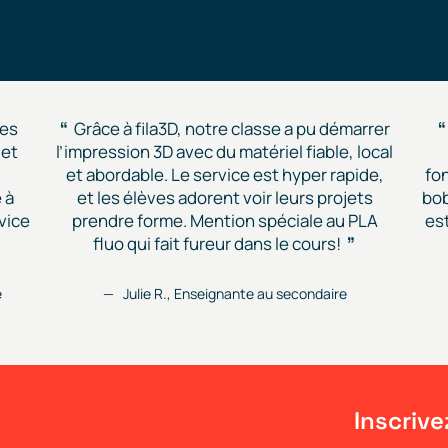
asse a pu démarrer
J’utilise les filaments PETG et T
ériel fiable, local
fila3D pour créer des prototyp
est hyper rapide,
fonctionnels. La qualité est constan
ir leurs projets
bobines bien enroulées, et le service
 spéciale au PLA
est aussi solide que mes prints. En 
ans le cours!
c’est québécois, donc doublem
gagnant.
e au secondaire
Maxime D., Designer industriel
Inscrive