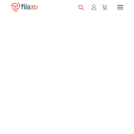
Promos et +
Nos rabais
Filaments en vedette
Trios de filaments
Nos meilleurs vendeurs
Carte-cadeau fila3D
LIQUIDATION
Magasiner nos filaments
Imprimantes 3D
Magasiner nos imprimantes