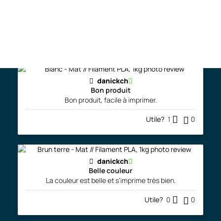
Très bon filament, la qualité est excellente. Impression
très facile, j'adore le fini.
Utile?
0
0
danickch
Bon produit
Bon produit, facile à imprimer.
Utile?
1
0
danickch
Belle couleur
La couleur est belle et s’imprime très bien.
Utile?
0
0