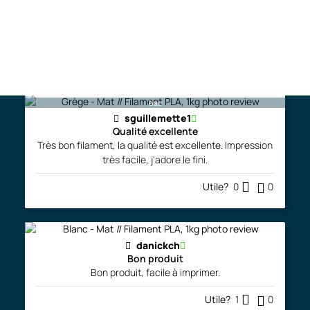
Filament de grande qualité, tres constant , j'adore le
rendu mat et ne laisse presque pas de trace des layer .
Le yoshi a entièrement ete imprimé ave
...More
Utile?
1
0
bac
sguillemette1
Qualité excellente
Très bon filament, la qualité est excellente. Impression
très facile, j'adore le fini.
Utile?
0
0
danickch
Bon produit
Bon produit, facile à imprimer.
Utile?
1
0