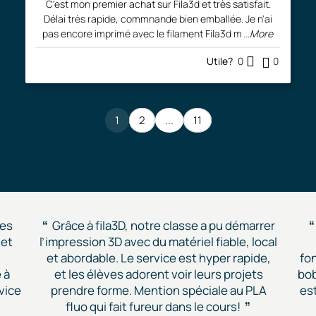
C'est mon premier achat sur Fila3d et très satisfait.
Délai très rapide, commnande bien emballée. Je n'ai
pas encore imprimé avec le filament Fila3d m
...More
Utile?
0
0
1
2
...
11
des
Grâce à fila3D, notre classe a pu démarrer
 et
l’impression 3D avec du matériel fiable, local
et abordable. Le service est hyper rapide,
fon
 à
et les élèves adorent voir leurs projets
bob
vice
prendre forme. Mention spéciale au PLA
est
fluo qui fait fureur dans le cours!