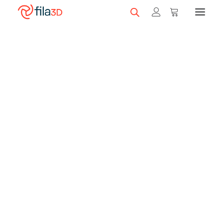
Promos et +
Nos rabais
Filaments en vedette
Trios de filaments
Nos meilleurs vendeurs
Carte-cadeau fila3D
LIQUIDATION
Magasiner nos filaments
Imprimantes 3D
Magasiner nos imprimantes