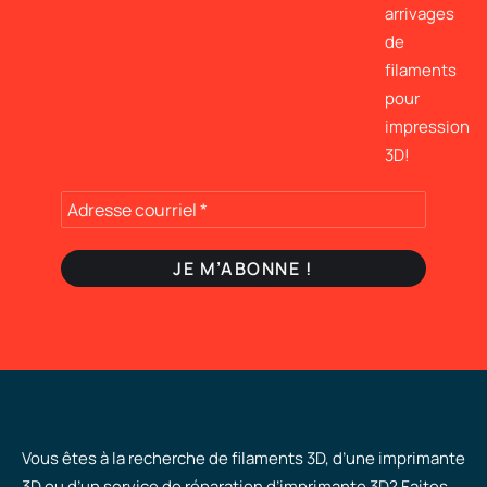
arrivages
de
filaments
pour
impression
3D!
Vous êtes à la recherche de filaments 3D, d’une imprimante
3D ou d’un service de réparation d’imprimante 3D? Faites