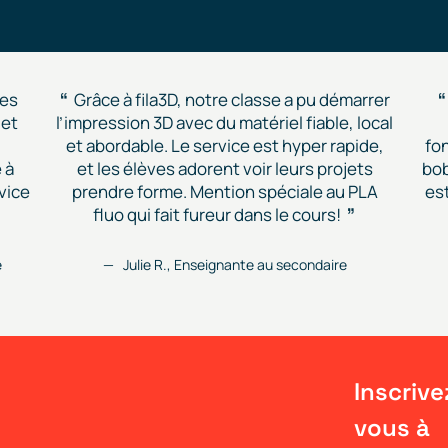
des
Grâce à fila3D, notre classe a pu démarrer
 et
l’impression 3D avec du matériel fiable, local
et abordable. Le service est hyper rapide,
fon
 à
et les élèves adorent voir leurs projets
bob
vice
prendre forme. Mention spéciale au PLA
est
fluo qui fait fureur dans le cours!
e
Julie R., Enseignante au secondaire
Inscrive
vous à