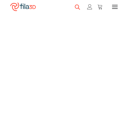
Promos et +
Nos rabais
Filaments en vedette
Trios de filaments
Nos meilleurs vendeurs
Carte-cadeau fila3D
LIQUIDATION
Magasiner nos filaments
Imprimantes 3D
Magasiner nos imprimantes