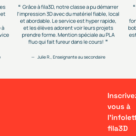
des
Grâce à fila3D, notre classe a pu démarrer
 et
l’impression 3D avec du matériel fiable, local
et abordable. Le service est hyper rapide,
fon
 à
et les élèves adorent voir leurs projets
bob
vice
prendre forme. Mention spéciale au PLA
est
fluo qui fait fureur dans le cours!
e
Julie R., Enseignante au secondaire
Inscrive
vous à
l'infolet
fila3D