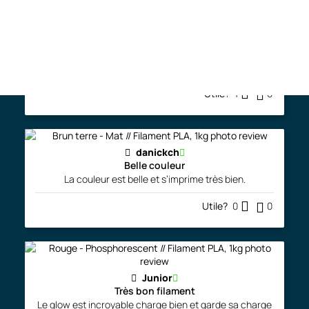
danickch
Bon produit
Bon produit, facile à imprimer.
Utile?
1
0
danickch
Belle couleur
La couleur est belle et s’imprime très bien.
Utile?
0
0
Junior
Très bon filament
Le glow est incroyable charge bien et garde sa charge