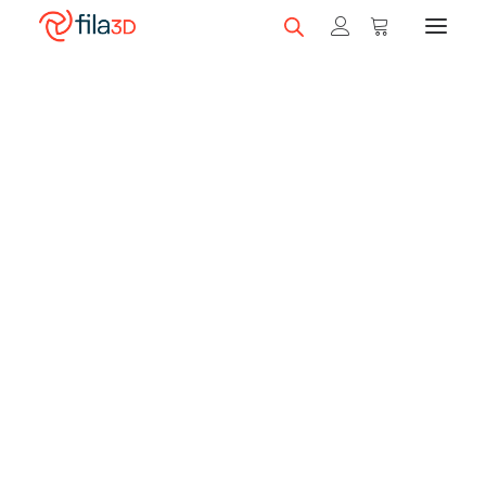
Promos et +
Nos rabais
Filaments en vedette
Trios de filaments
Nos meilleurs vendeurs
Carte-cadeau fila3D
LIQUIDATION
Magasiner nos filaments
Imprimantes 3D
Magasiner nos imprimantes