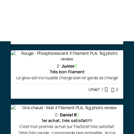
danickch
Belle couleur
La couleur est belle et s’imprime très bien.
Utile?
0
0
Junior
Très bon filament
Le glow est incroyable charge bien et garde sa charge
Utile?
1
0
Daniel R
1er achat, très satisfait!!!
C'est mon premier achat sur Fila3d et très satisfait.
Délai très rapide, commnande bien emballée. Je n'ai