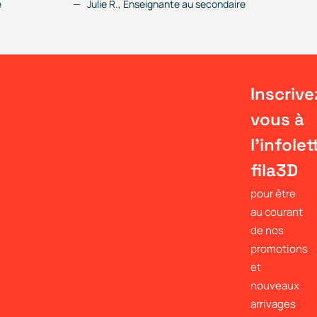
e
Julie R., Enseignante au secondaire
Inscrive
vous à
l'infolet
fila3D
pour être
au courant
de nos
promotions
et
nouveaux
arrivages