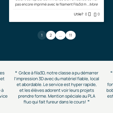
pas encore imprimé avec le filament Fila3d m
...More
Utile?
0
0
1
2
...
11
des
Grâce à fila3D, notre classe a pu démarrer
 et
l’impression 3D avec du matériel fiable, local
et abordable. Le service est hyper rapide,
fon
 à
et les élèves adorent voir leurs projets
bob
vice
prendre forme. Mention spéciale au PLA
est
fluo qui fait fureur dans le cours!