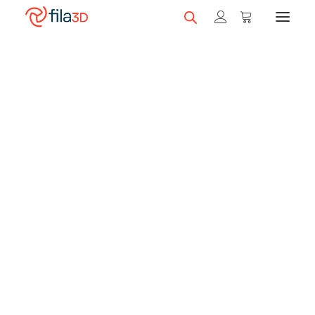
Promos et +
EN RUPTURE
D'INVENTAIRE
Nos rabais
Filaments en vedette
Trios de filaments
Nos meilleurs vendeurs
Carte-cadeau fila3D
LIQUIDATION
Magasiner nos filaments
Imprimantes 3D
Magasiner nos imprimantes