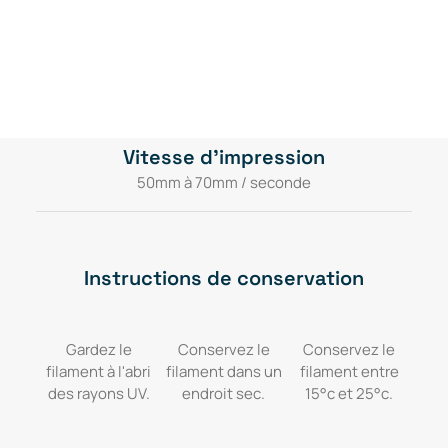
Température du plateau
50 à 60°C
Vitesse d'impression
50mm à 70mm / seconde
Instructions de conservation
Gardez le
Conservez le
Conservez le
filament à l'abri
filament dans un
filament entre
des rayons UV.
endroit sec.
15°c et 25°c.