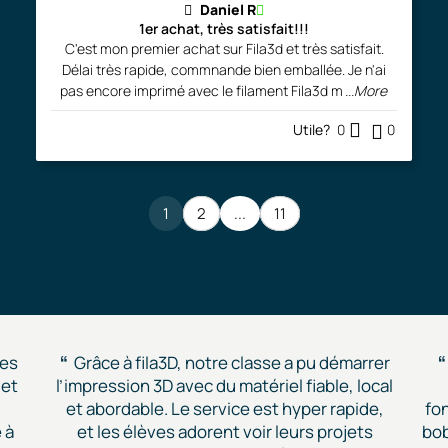
Daniel R
1er achat, très satisfait!!!
C'est mon premier achat sur Fila3d et très satisfait.
Délai très rapide, commnande bien emballée. Je n'ai
pas encore imprimé avec le filament Fila3d m
...More
Utile?
0
0
1
2
...
11
des
Grâce à fila3D, notre classe a pu démarrer
 et
l’impression 3D avec du matériel fiable, local
et abordable. Le service est hyper rapide,
fon
 à
et les élèves adorent voir leurs projets
bob