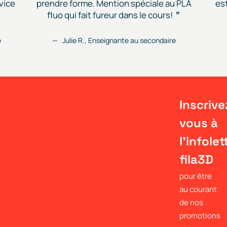
vice
prendre forme. Mention spéciale au PLA
est
fluo qui fait fureur dans le cours!
e
Julie R., Enseignante au secondaire
Inscrive
vous à
l'infolet
fila3D
pour être
au courant
de nos
promotions