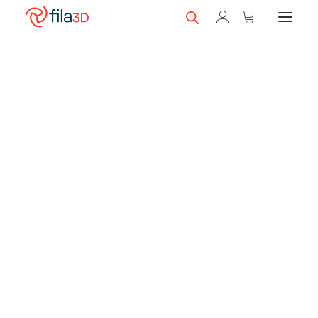
Promos et +
Nos rabais
Filaments en vedette
Trios de filaments
Nos meilleurs vendeurs
Carte-cadeau fila3D
LIQUIDATION
Magasiner nos filaments
Imprimantes 3D
Magasiner nos imprimantes