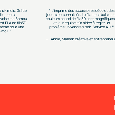
 a six mois. Grâce
J'imprime des accessoires déco et des
l et leurs
jouets personnalisés. Le filament bois et l
rivoisé ma Bambu
couleurs pastel de fila3D sont magnifiques.
ent PLA de fila3D
et leur équipe m’a aidée à régler un
r, même pour une
problème un vendredi soir. Service A+!
 moi!
Annie, Maman créative et entrepreneu