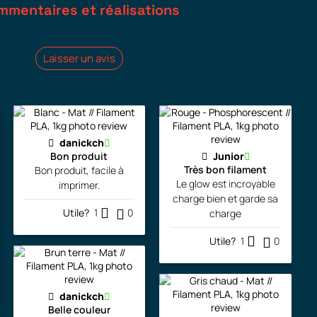
mmentaires et réalisations
Laisser un avis
danickch
Bon produit
Junior
Très bon filament
Bon produit, facile à
Le glow est incroyable
imprimer.
charge bien et garde sa
Utile?
1
0
charge
Utile?
1
0
danickch
Belle couleur