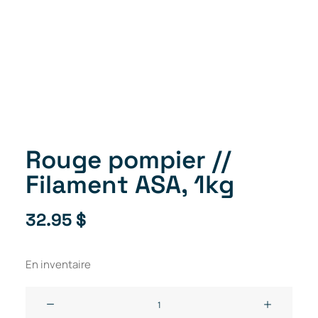
Rouge pompier //
Filament ASA, 1kg
32.95
$
En inventaire
quantité
de