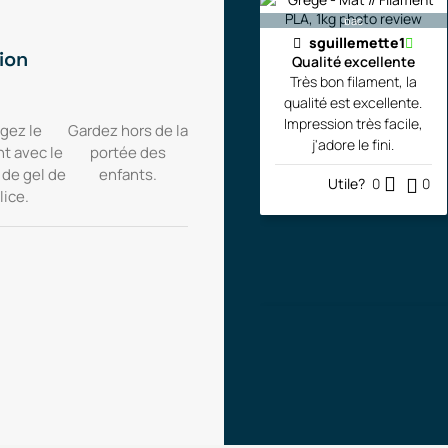
bac
sguillemette1
ion
Qualité excellente
Très bon filament, la
qualité est excellente.
Impression très facile,
gez le
Gardez hors de la
j'adore le fini.
nt avec le
portée des
 de gel de
enfants.
Utile?
0
0
lice.