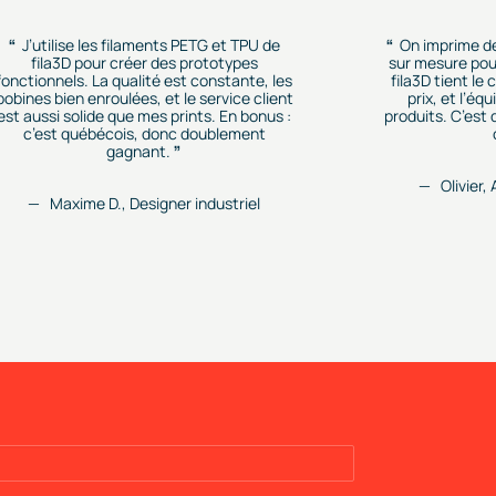
J’utilise les filaments PETG et TPU de
On imprime d
fila3D pour créer des prototypes
sur mesure pour
fonctionnels. La qualité est constante, les
fila3D tient le
bobines bien enroulées, et le service client
prix, et l’éq
est aussi solide que mes prints. En bonus :
produits. C’est
c’est québécois, donc doublement
gagnant.
Olivier,
Maxime D., Designer industriel