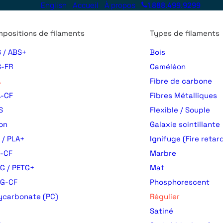
English
Accueil
À propos
1.888.499.9299
positions de filaments
Types de filaments
 / ABS+
Bois
-FR
Caméléon
A
Fibre de carbone
-CF
Fibres Métalliques
S
Flexible / Souple
on
Galaxie scintillante
 / PLA+
Ignifuge (Fire retar
-CF
Marbre
G / PETG+
Mat
TG-CF
Phosphorescent
ycarbonate (PC)
Régulier
Satiné