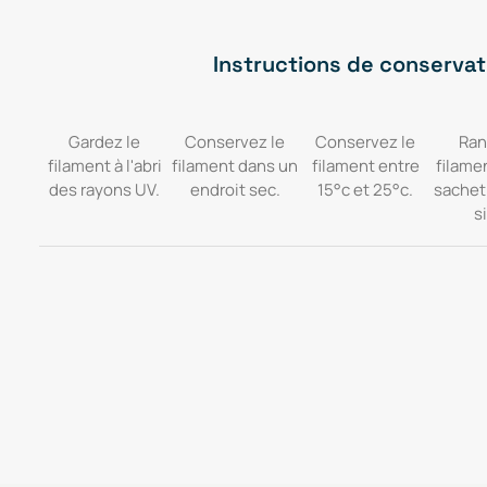
Instructions de conservat
Gardez le
Conservez le
Conservez le
Ran
filament à l'abri
filament dans un
filament entre
filame
des rayons UV.
endroit sec.
15°c et 25°c.
sachet
si