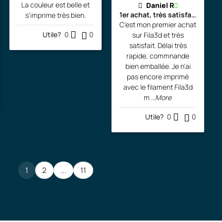
La couleur est belle et
Daniel R
1er achat, très satisfait!!!
s’imprime très bien.
C'est mon premier achat
Utile?
0
0
sur Fila3d et très
satisfait. Délai très
rapide, commnande
bien emballée. Je n'ai
pas encore imprimé
avec le filament Fila3d
m
...More
Utile?
0
0
1
2
...
11