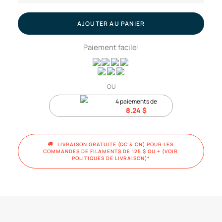
Rouge
pompier
AJOUTER AU PANIER
//
Paiement facile!
Filament
ASA,
1kg
OU
4 paiements de
8.24
$
LIVRAISON GRATUITE (QC & ON) POUR LES 
COMMANDES DE FILAMENTS DE 125 $ OU + (VOIR 
POLITIQUES DE LIVRAISON)*