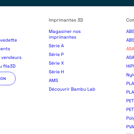
Imprimantes 3D
Com
Magasiner nos
ABS
imprimantes
 vedette
ABS
Série A
ments
AS
Série P
s vendeurs
ASA
Série X
 fila3D
HIP
Série H
Nyl
ION
AMS
PLA
Découvrir Bambu Lab
PLA
PET
PE
Pol
PVA