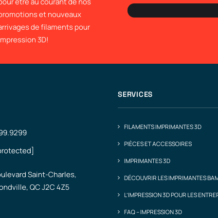
pour être au courant de nos
promotions et nouveaux
arrivages de filaments pour
impression 3D!
SERVICES
FILAMENTS IMPRIMANTES 3D
499.9299
PIÈCES ET ACCESSOIRES
protected]
IMPRIMANTES 3D
ulevard Saint-Charles,
DÉCOUVRIR LES IMPRIMANTES BA
ndville, QC J2C 4Z5
L’IMPRESSION 3D POUR LES ENTRE
FAQ – IMPRESSION 3D