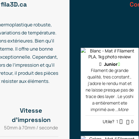
 fila3D.ca
Co
thermoplastique robuste,
 variations de température.
ns extérieures. Bien qu’il
g terme. Il offre une bonne
 exceptionnelle. Cependant,
Junior
ors de l’impression et qu’il
Filament de grande
etour, il produit des pièces
qualité, tres constant ,
t résister aux éléments.
j'adore le rendu mat et
ne laisse presque pas de
trace des layer . Le yoshi
a entièrement ete
Vitesse
imprimé ave
...More
d'impression
Utile?
1
0
50mm à 70mm / seconde