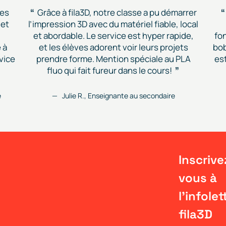
des
Grâce à fila3D, notre classe a pu démarrer
 et
l’impression 3D avec du matériel fiable, local
et abordable. Le service est hyper rapide,
fon
 à
et les élèves adorent voir leurs projets
bob
vice
prendre forme. Mention spéciale au PLA
est
fluo qui fait fureur dans le cours!
e
Julie R., Enseignante au secondaire
Inscrive
vous à
l'infolet
fila3D