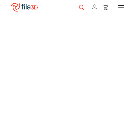
Promos et +
Nos rabais
Filaments en vedette
Trios de filaments
Nos meilleurs vendeurs
Carte-cadeau fila3D
LIQUIDATION
Magasiner nos filaments
Imprimantes 3D
Magasiner nos imprimantes