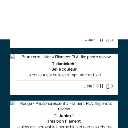
danickch
Bon produit
Bon produit, facile à imprimer.
Utile?
1
0
danickch
Belle couleur
La couleur est belle et s’imprime très bien.
Utile?
0
0
Junior
Très bon filament
Le glow est incroyable charge bien et garde sa charge