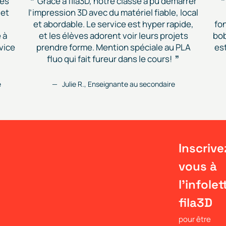
des
Grâce à fila3D, notre classe a pu démarrer
 et
l’impression 3D avec du matériel fiable, local
et abordable. Le service est hyper rapide,
fon
 à
et les élèves adorent voir leurs projets
bob
vice
prendre forme. Mention spéciale au PLA
est
fluo qui fait fureur dans le cours!
e
Julie R., Enseignante au secondaire
Inscrive
vous à
l'infolet
fila3D
pour être