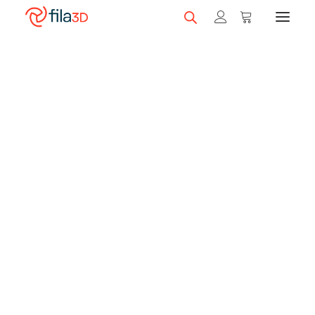
Promos et +
Nos rabais
Filaments en vedette
Trios de filaments
Nos meilleurs vendeurs
Carte-cadeau fila3D
LIQUIDATION
Magasiner nos filaments
Imprimantes 3D
Magasiner nos imprimantes