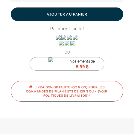
Vert
-
AJOUTER AU PANIER
Mat
Paiement facile!
//
Filament
PLA,
1kg
OU
4 paiements de
5.99
$
LIVRAISON GRATUITE (QC & ON) POUR LES 
COMMANDES DE FILAMENTS DE 125 $ OU + (VOIR 
POLITIQUES DE LIVRAISON)*