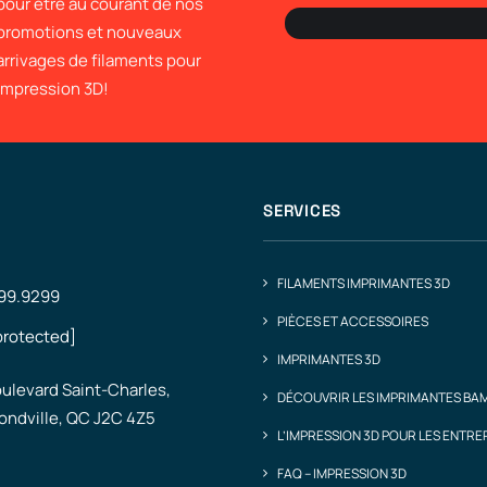
pour être au courant de nos
promotions et nouveaux
arrivages de filaments pour
impression 3D!
SERVICES
FILAMENTS IMPRIMANTES 3D
499.9299
PIÈCES ET ACCESSOIRES
protected]
IMPRIMANTES 3D
ulevard Saint-Charles,
DÉCOUVRIR LES IMPRIMANTES BA
ndville, QC J2C 4Z5
L’IMPRESSION 3D POUR LES ENTRE
FAQ – IMPRESSION 3D