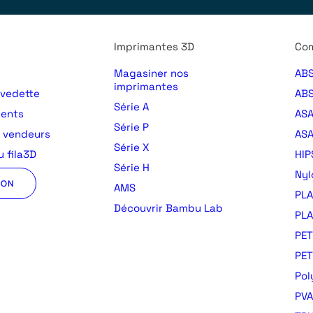
Imprimantes 3D
Com
Magasiner nos
ABS
imprimantes
 vedette
ABS
Série A
ments
AS
Série P
s vendeurs
ASA
Série X
 fila3D
HIP
Série H
Nyl
ION
AMS
PLA
Découvrir Bambu Lab
PLA
PET
PE
Pol
PVA