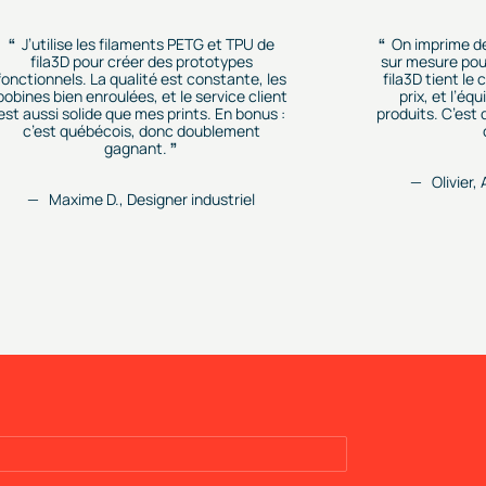
J’utilise les filaments PETG et TPU de
On imprime d
fila3D pour créer des prototypes
sur mesure pour
fonctionnels. La qualité est constante, les
fila3D tient le
bobines bien enroulées, et le service client
prix, et l’éq
est aussi solide que mes prints. En bonus :
produits. C’est
c’est québécois, donc doublement
gagnant.
Olivier,
Maxime D., Designer industriel