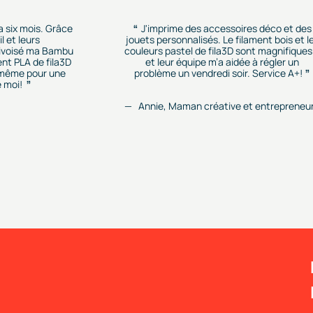
 a six mois. Grâce
J'imprime des accessoires déco et des
l et leurs
jouets personnalisés. Le filament bois et l
rivoisé ma Bambu
couleurs pastel de fila3D sont magnifiques.
ent PLA de fila3D
et leur équipe m’a aidée à régler un
r, même pour une
problème un vendredi soir. Service A+!
 moi!
Annie, Maman créative et entrepreneu