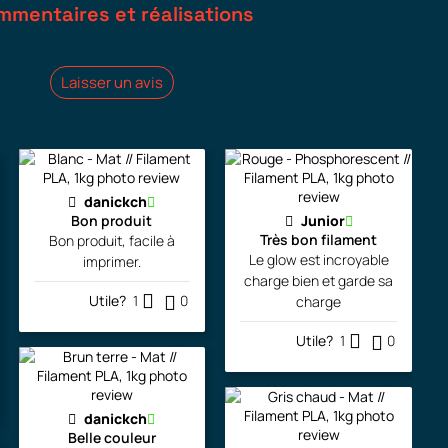
mmentaires et réalisations
Laisser un avis
danickch
Bon produit
Junior
Très bon filament
Bon produit, facile à
Le glow est incroyable
imprimer.
charge bien et garde sa
Utile?
1
0
charge
Utile?
1
0
danickch
Belle couleur