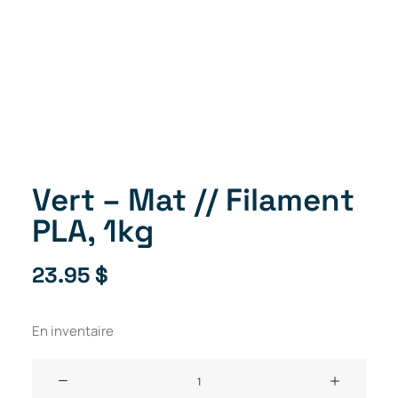
Vert – Mat // Filament
PLA, 1kg
23.95
$
En inventaire
quantité
de