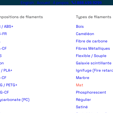
English
Accueil
À propos
1.888.499.9299
positions de filaments
Types de filaments
 / ABS+
Bois
-FR
Caméléon
A
Fibre de carbone
-CF
Fibres Métalliques
S
Flexible / Souple
on
Galaxie scintillante
 / PLA+
Ignifuge (Fire retar
-CF
Marbre
G / PETG+
Mat
TG-CF
Phosphorescent
ycarbonate (PC)
Régulier
Satiné