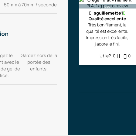
50mm à 70mm / seconde
bac
sguillemette1
Qualité excellente
Très bon filament, la
qualité est excellente.
ion
Impression très facile,
j'adore le fini.
gez le
Gardez hors de la
Utile?
0
0
nt avec le
portée des
 de gel de
enfants.
lice.