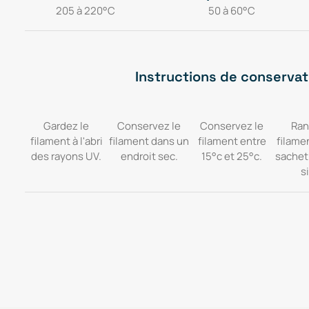
205 à 220°C
50 à 60°C
Instructions de conservat
Gardez le
Conservez le
Conservez le
Ran
filament à l'abri
filament dans un
filament entre
filame
des rayons UV.
endroit sec.
15°c et 25°c.
sachet
si