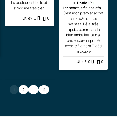
La couleur est belle et
Daniel R
1er achat, très satisfait!!!
s’imprime très bien.
C'est mon premier achat
Utile?
0
0
sur Fila3d et très
satisfait. Délai très
rapide, commnande
bien emballée. Je n'ai
pas encore imprimé
avec le filament Fila3d
m
...More
Utile?
0
0
1
2
...
11