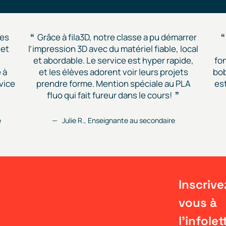
des
Grâce à fila3D, notre classe a pu démarrer
 et
l’impression 3D avec du matériel fiable, local
et abordable. Le service est hyper rapide,
fon
 à
et les élèves adorent voir leurs projets
bob
vice
prendre forme. Mention spéciale au PLA
est
fluo qui fait fureur dans le cours!
e
Julie R., Enseignante au secondaire
Inscrive
vous à
l'infolet