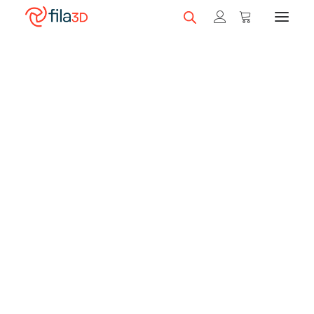
Promos et +
Nos rabais
Filaments en vedette
Trios de filaments
Nos meilleurs vendeurs
Carte-cadeau fila3D
LIQUIDATION
Magasiner nos filaments
Imprimantes 3D
Magasiner nos imprimantes