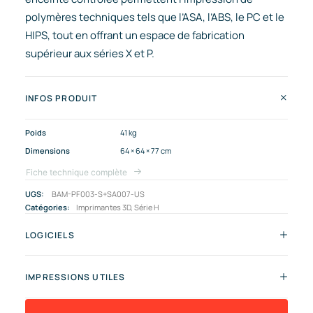
polymères techniques tels que l’ASA, l’ABS, le PC et le
HIPS, tout en offrant un espace de fabrication
supérieur aux séries X et P.
INFOS PRODUIT
Poids
41 kg
Dimensions
64 × 64 × 77 cm
Fiche technique complète
UGS:
BAM-PF003-S+SA007-US
Catégories:
Imprimantes 3D
,
Série H
LOGICIELS
IMPRESSIONS UTILES