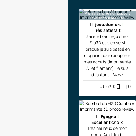
Première impression support
inversé pour AMS Lite
joce.demers
Très satisfait
J'ai été bien reçu chez
Fila3D et bien servi
lorsque je suis passé en
magasin pour récupérer
mes achats (imprimante
A1 et filament). Je suis
débutant
...More
Utile?
0
0
Fgagne
Excellent choix
Tres heureux de mon
choix. Au dela de