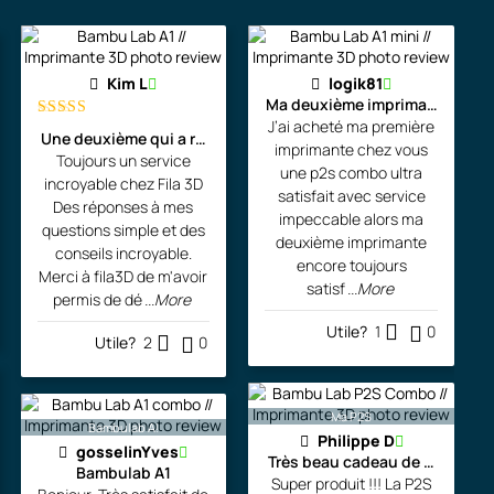
t
2
i
e
,
a
l
:
9
l
e
Kim L
logik81
3
9
Ma deuxième imprimante
é
s
J’ai acheté ma première
,
5
Note
5
sur
Une deuxième qui a rejoint l'atelier de l'artiste!
t
t
5
imprimante chez vous
Toujours un service
1
.
une p2s combo ultra
a
incroyable chez Fila 3D
satisfait avec service
2
0
Des réponses à mes
i
:
impeccable alors ma
questions simple et des
9
0
deuxième imprimante
t
1
conseils incroyable.
.
encore toujours
Merci à fila3D de m'avoir
,
satisf
...More
0
$
permis de dé
...More
:
3
0
.
Utile?
1
0
Utile?
2
0
1
9
,
9
$
8
.
Ma P2S
.
Bambulab A!
Philippe D
6
0
gosselinYves
Très beau cadeau de Noël pour
Bambulab A1
9
0
Super produit !!! La P2S