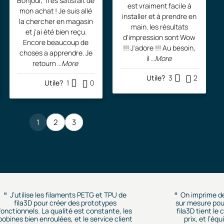
Bonjour, Très satisfait de
est vraiment facile à
.
mon achat ! Je suis allé
installer et à prendre en
la chercher en magasin
0
$
main. les résultats
et j'ai été bien reçu.
d'impression sont Wow
0
.
Encore beaucoup de
!!! J'adore !!! Au besoin,
choses a apprendre. Je
il
...More
retourn
...More
$
Utile?
3
2
.
Utile?
1
0
1
2
3
J’utilise les filaments PETG et TPU de
On imprime d
fila3D pour créer des prototypes
sur mesure pour
fonctionnels. La qualité est constante, les
fila3D tient le
bobines bien enroulées, et le service client
prix, et l’éq