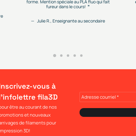
forme. Mention spéciale au PLA fluo qui fait
fureur dans le cours!
re
Julie R., Enseignante au secondaire
Inscrivez-vous à
l'infolettre fila3D
pour être au courant de nos
promotions et nouveaux
arrivages de filaments pour
impression 3D!