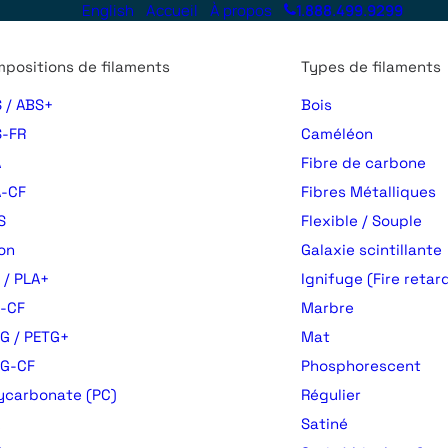
English
Accueil
À propos
1.888.499.9299
positions de filaments
Types de filaments
 / ABS+
Bois
-FR
Caméléon
A
Fibre de carbone
-CF
Fibres Métalliques
S
Flexible / Souple
on
Galaxie scintillante
 / PLA+
Ignifuge (Fire retar
-CF
Marbre
G / PETG+
Mat
TG-CF
Phosphorescent
ycarbonate (PC)
Régulier
Satiné