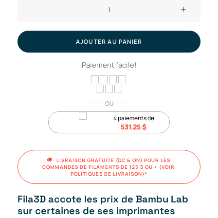
quantité
de
Bambu
Lab
AJOUTER AU PANIER
H2S
Paiement facile!
Combo
//
Imprimante
3D
OU
4 paiements de
531.25
$
LIVRAISON GRATUITE (QC & ON) POUR LES 
COMMANDES DE FILAMENTS DE 125 $ OU + (VOIR 
POLITIQUES DE LIVRAISON)*
Fila3D accote les prix de Bambu Lab
sur certaines de ses imprimantes