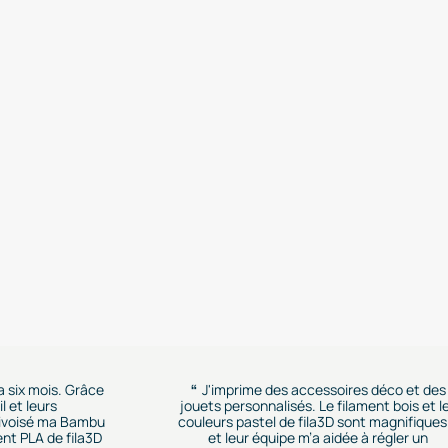
 a six mois. Grâce
J'imprime des accessoires déco et des
l et leurs
jouets personnalisés. Le filament bois et l
rivoisé ma Bambu
couleurs pastel de fila3D sont magnifiques.
ent PLA de fila3D
et leur équipe m’a aidée à régler un