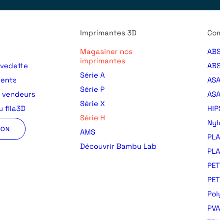
Imprimantes 3D
Com
Magasiner nos
ABS
imprimantes
 vedette
ABS
Série A
ments
AS
Série P
s vendeurs
ASA
Série X
 fila3D
HIP
Série H
Nyl
ION
AMS
PLA
Découvrir Bambu Lab
PLA
PET
PE
Pol
PVA