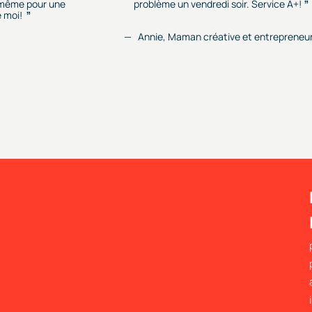
r, même pour une
problème un vendredi soir. Service A+!
 moi!
Annie, Maman créative et entrepreneu