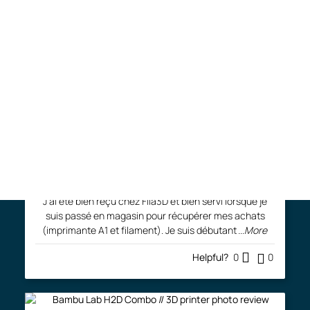
Comments and photos
Free shipping (QC & ON) on filament orders of
Write Your Review
$125 or more (see shipping policies)*.
Première impression support inversé pour AMS Lite
joce.demers
Très satisfait
J'ai été bien reçu chez Fila3D et bien servi lorsque je
suis passé en magasin pour récupérer mes achats
(imprimante A1 et filament). Je suis débutant
...More
Helpful?
0
0