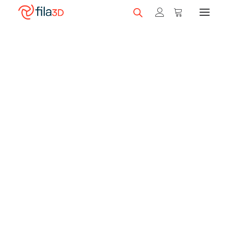
Promos et +
On sale!
Featured Filaments
Trios
Best sellers
Gift card
CLEARANCE
3D printers
Shop 3D printers
A Serie