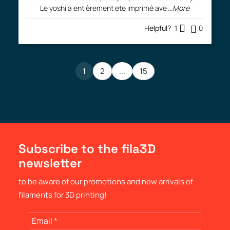
Le yoshi a entièrement ete imprimé ave
...More
Helpful?
1
0
1
2
...
15
Subscribe to the fila3D
newsletter
to be aware of our promotions and new arrivals of
filaments for 3D printing!