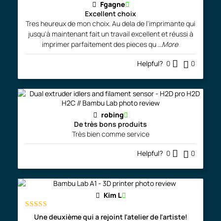
Fgagne
Excellent choix
Tres heureux de mon choix. Au dela de l'imprimante qui
jusqu'à maintenant fait un travail excellent et réussi à
imprimer parfaitement des pieces qu
...More
Helpful?
0
0
robing
De très bons produits
Très bien comme service
Helpful?
0
0
Kim L
Rated
5
out
Une deuxième qui a rejoint l'atelier de l'artiste!