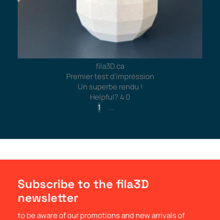
fila3D.ca
Premier test d'impression
Un superbe rendu !
Helpful?
4
0
1
2
...
15
Subscribe to the fila3D
newsletter
to be aware of our promotions and new arrivals of