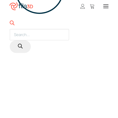
Promos et +
On sale!
Products
search
Featured Filaments
Trios
Best sellers
Gift card
CLEARANCE
3D printers
Shop 3D printers
A Serie