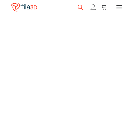
Promos et +
On sale!
Featured Filaments
Trios
Best sellers
Gift card
CLEARANCE
3D printers
Shop 3D printers
A Serie