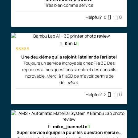
Très bien comme service
Helpful?
0
0
Kim L
Rated
5
out
Une deuxième qui a rejoint l'atelier de l'artiste!
of 5
Toujours un service incroyable chez Fila 3D Des
réponses à mes questions simple et des conseils
incroyable. Merci à fila3D de m'avoir permis de
dé
...More
Helpful?
2
0
mike_joannette
Super service équipe la pour les question merci encore