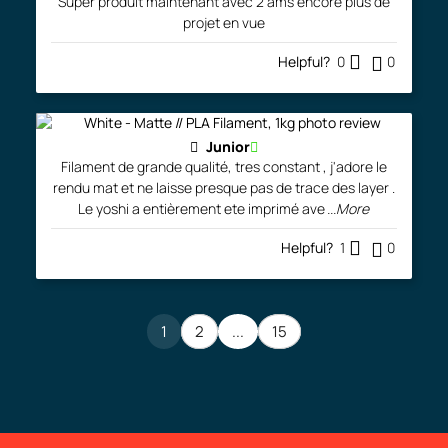
Super produit maintenant avec 2 ams encore plus de
projet en vue
Helpful?
0
0
Junior
Filament de grande qualité, tres constant , j'adore le
rendu mat et ne laisse presque pas de trace des layer .
Le yoshi a entièrement ete imprimé ave
...More
Helpful?
1
0
1
2
...
15