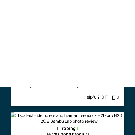
Très satisfait
J'ai été bien reçu chez Fila3D et bien servi lorsque je
suis passé en magasin pour récupérer mes achats
(imprimante A1 et filament). Je suis débutant
...More
Helpful?
0
0
Free shipping (QC & ON) on filament orders of
$125 or more (see shipping policies)*.
Fgagne
Excellent choix
Tres heureux de mon choix. Au dela de l'imprimante qui
jusqu'à maintenant fait un travail excellent et réussi à
imprimer parfaitement des pieces qu
...More
Helpful?
0
0
robing
De très bons produits