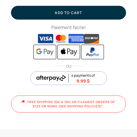
gray
//
ADD TO CART
PETG-
Paiement facile!
CF
filament,
1kg
quantity
OU
4 payments of
9.99
$
FREE SHIPPING (QC & ON) ON FILAMENT ORDERS OF 
$125 OR MORE (SEE SHIPPING POLICIES)*.