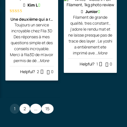
Kim L
Junior
Filament de grande
Rated
5
out
Une deuxième qui a rejoint l'atelier de l'artiste!
of 5
qualité, tres constant ,
Toujours un service
j'adore le rendu mat et
incroyable chez Fila 3D
ne laisse presque pas de
Des réponses à mes
trace des layer . Le yoshi
questions simple et des
a entièrement ete
conseils incroyable.
imprimé ave
...More
Merci à fila3D de m'avoir
permis de dé
...More
Helpful?
1
0
Helpful?
2
0
1
2
...
15