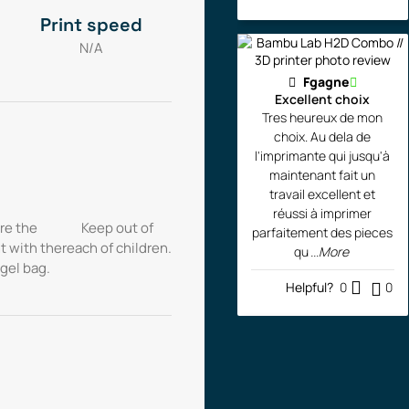
Print speed
N/A
Fgagne
Excellent choix
Tres heureux de mon
choix. Au dela de
l'imprimante qui jusqu'à
maintenant fait un
travail excellent et
réussi à imprimer
re the
Keep out of
parfaitement des pieces
t with the
reach of children.
qu
...More
 gel bag.
Helpful?
0
0