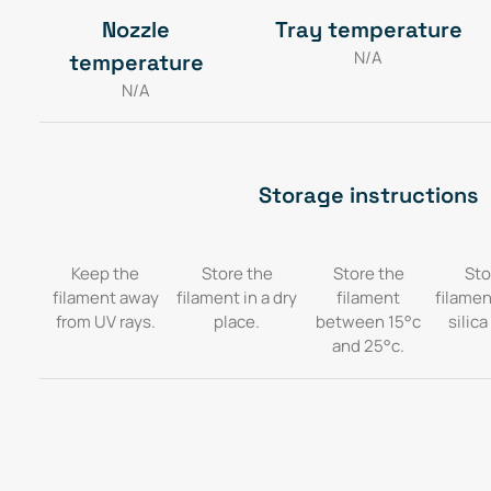
Nozzle
Tray temperature
N/A
temperature
N/A
Storage instructions
Keep the
Store the
Store the
Sto
filament away
filament in a dry
filament
filamen
from UV rays.
place.
between 15°c
silica
and 25°c.