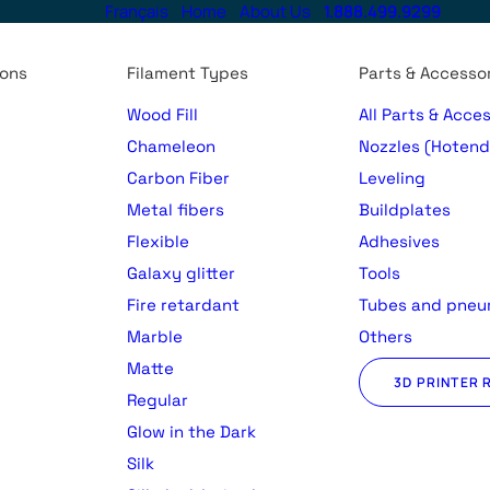
Français
Home
About Us
1.888.499.9299
ions
Filament Types
Parts & Accesso
Wood Fill
All Parts & Acce
Chameleon
Nozzles (Hotend
Carbon Fiber
Leveling
Metal fibers
Buildplates
Flexible
Adhesives
Galaxy glitter
Tools
Fire retardant
Tubes and pneu
Marble
Others
Matte
3D PRINTER 
Regular
)
Glow in the Dark
Silk