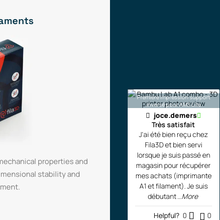
ilaments
Première impression support
inversé pour AMS Lite
joce.demers
Très satisfait
J'ai été bien reçu chez
Fila3D et bien servi
lorsque je suis passé en
 mechanical properties and
magasin pour récupérer
dimensional stability and
mes achats (imprimante
A1 et filament). Je suis
ament.
débutant
...More
Helpful?
0
0