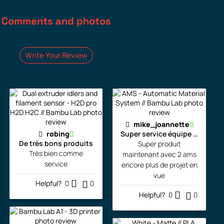
Comments and photos
Write Your Review
mike_joannette
robing
Super service équipe la pour l
De très bons produits
Super produit
Très bien comme
maintenant avec 2 ams
service
encore plus de projet en
vue
Helpful?
0
0
Helpful?
0
0