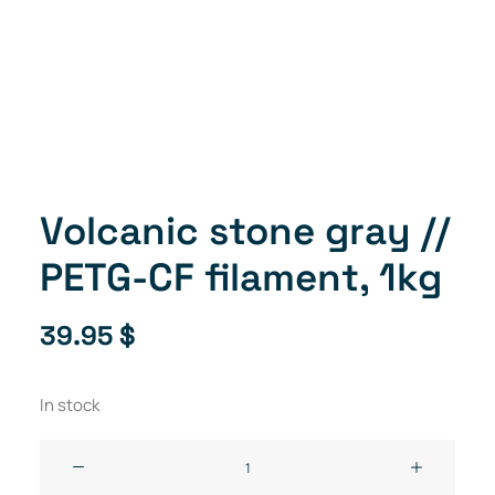
Volcanic stone gray //
PETG-CF filament, 1kg
39.95
$
In stock
Volcanic
stone