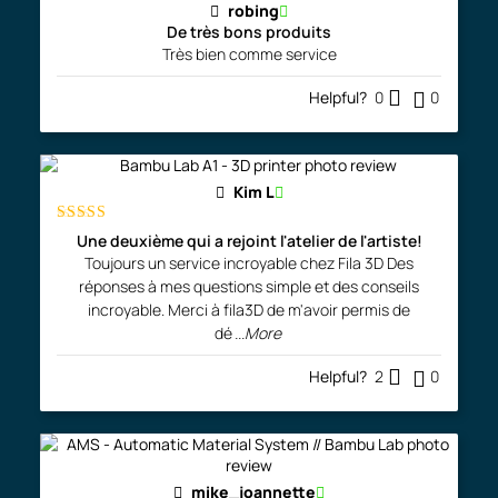
robing
De très bons produits
Très bien comme service
Helpful?
0
0
Kim L
Rated
5
out
Une deuxième qui a rejoint l'atelier de l'artiste!
of 5
Toujours un service incroyable chez Fila 3D Des
réponses à mes questions simple et des conseils
incroyable. Merci à fila3D de m'avoir permis de
dé
...More
Helpful?
2
0
mike_joannette