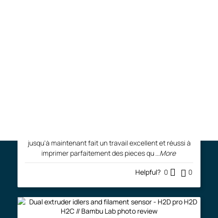
Première impression support inversé pour AMS Lite
joce.demers
Très satisfait
J'ai été bien reçu chez Fila3D et bien servi lorsque je
suis passé en magasin pour récupérer mes achats
(imprimante A1 et filament). Je suis débutant
...More
Free shipping (QC & ON) on filament orders of
Helpful?
0
0
$125 or more (see shipping policies)*.
Fgagne
Excellent choix
Tres heureux de mon choix. Au dela de l'imprimante qui
jusqu'à maintenant fait un travail excellent et réussi à
imprimer parfaitement des pieces qu
...More
Helpful?
0
0