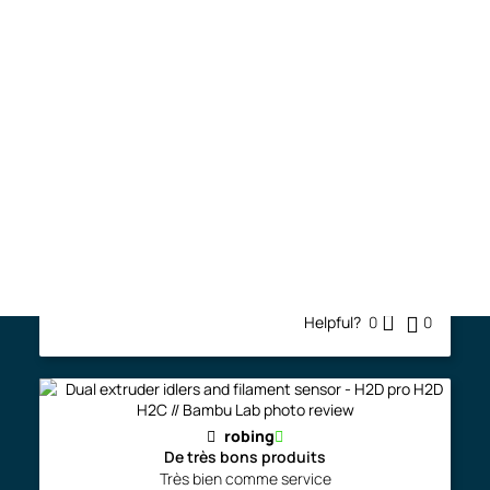
J'ai été bien reçu chez Fila3D et bien servi lorsque je
suis passé en magasin pour récupérer mes achats
(imprimante A1 et filament). Je suis débutant
...More
Helpful?
0
0
Free shipping (QC & ON) on filament orders of
$125 or more (see shipping policies)*.
Fgagne
Excellent choix
Tres heureux de mon choix. Au dela de l'imprimante qui
jusqu'à maintenant fait un travail excellent et réussi à
imprimer parfaitement des pieces qu
...More
Helpful?
0
0
robing
De très bons produits
Très bien comme service