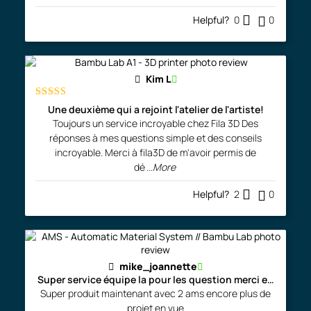
Helpful?
0
0
Kim L
Rated
5
out
Une deuxième qui a rejoint l'atelier de l'artiste!
of 5
Toujours un service incroyable chez Fila 3D Des
réponses à mes questions simple et des conseils
incroyable. Merci à fila3D de m'avoir permis de
dé
...More
Helpful?
2
0
mike_joannette
Super service équipe la pour les question merci encore
Super produit maintenant avec 2 ams encore plus de
projet en vue