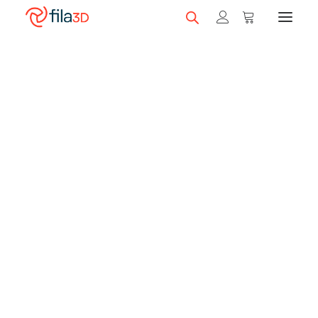
Promos et +
On sale!
Featured Filaments
Trios
Best sellers
Gift card
CLEARANCE
3D printers
Shop 3D printers
A Serie