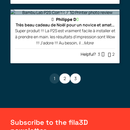
Ma P2S
Philippe D
Très beau cadeau de Noël pour un novice et amateur averti
Super produit !!! La P2S est vraiment facile à installer et
à prendre en main. les résultats d'impression sont Wow
!!! J'adore !!! Au besoin, il
...More
Helpful?
3
2
1
2
3
Subscribe to the fila3D