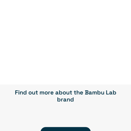
PRODUCT INFOS
STOCK UP!
Add a Bambu Lab 3D printer to your cart
and get 10% off all filaments added in the same
Free shipping (QC & ON) on filament orders of
order*! Use the COUPON CODE :
imp+fil10
$125 or more (see shipping policies)*.
*this promotion is valid online only and does not apply to business prices or
discounted filaments.
Find out more about the Bambu Lab
brand