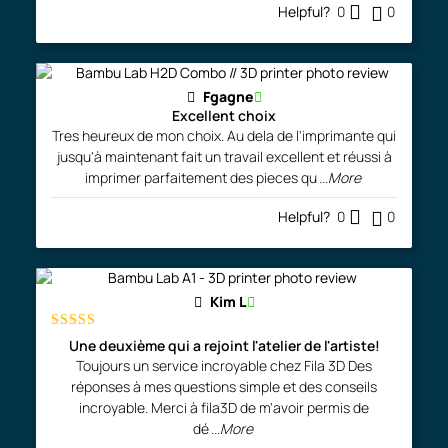
Helpful?
0
0
Fgagne
Excellent choix
Tres heureux de mon choix. Au dela de l'imprimante qui
jusqu'à maintenant fait un travail excellent et réussi à
imprimer parfaitement des pieces qu
...More
Helpful?
0
0
Kim L
Rated
5
out
Une deuxième qui a rejoint l'atelier de l'artiste!
of 5
Toujours un service incroyable chez Fila 3D Des
réponses à mes questions simple et des conseils
incroyable. Merci à fila3D de m'avoir permis de
dé
...More