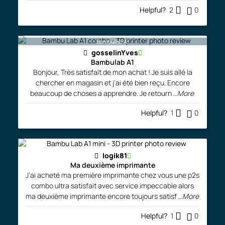
Helpful?
2
0
Bambulab A!
gosselinYves
Bambulab A1
Bonjour, Très satisfait de mon achat ! Je suis allé la
chercher en magasin et j'ai été bien reçu. Encore
beaucoup de choses a apprendre. Je retourn
...More
Helpful?
1
0
logik81
Ma deuxième imprimante
J’ai acheté ma première imprimante chez vous une p2s
combo ultra satisfait avec service impeccable alors
ma deuxième imprimante encore toujours satisf
...More
Helpful?
1
0