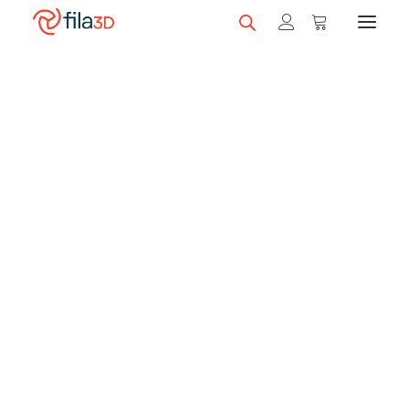
Promos et +
On sale!
Featured Filaments
Trios
Best sellers
Gift card
CLEARANCE
3D printers
Shop 3D printers
A Serie