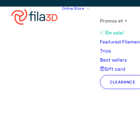
Online Store
Promos et +
On sale!
Featured Filamen
Trios
Best sellers
Gift card
CLEARANCE