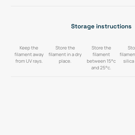
Storage instructions
Keep the
Store the
Store the
Sto
filament away
filament in a dry
filament
filamen
from UV rays.
place.
between 15°c
silica
and 25°c.