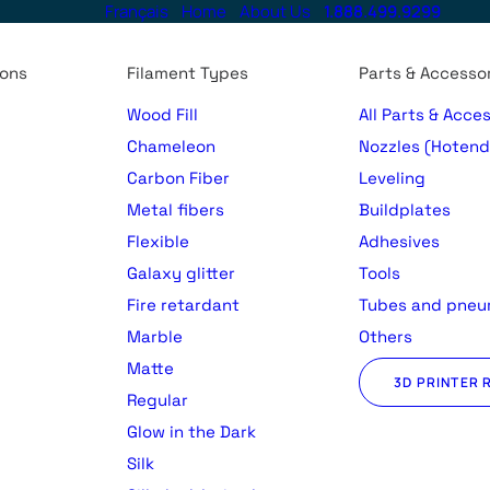
Français
Home
About Us
1.888.499.9299
ions
Filament Types
Parts & Accesso
Wood Fill
All Parts & Acce
Chameleon
Nozzles (Hotend
Carbon Fiber
Leveling
Metal fibers
Buildplates
Flexible
Adhesives
Galaxy glitter
Tools
Fire retardant
Tubes and pneu
Marble
Others
Matte
3D PRINTER 
Regular
)
Glow in the Dark
Silk