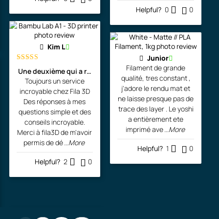
Helpful?
0
0
Kim L
Junior
Filament de grande
Rated
5
out
Une deuxième qui a rejoint l'atelier de l'artiste!
of 5
qualité, tres constant ,
Toujours un service
j'adore le rendu mat et
incroyable chez Fila 3D
ne laisse presque pas de
Des réponses à mes
trace des layer . Le yoshi
questions simple et des
a entièrement ete
conseils incroyable.
imprimé ave
...More
Merci à fila3D de m'avoir
permis de dé
...More
Helpful?
1
0
Helpful?
2
0