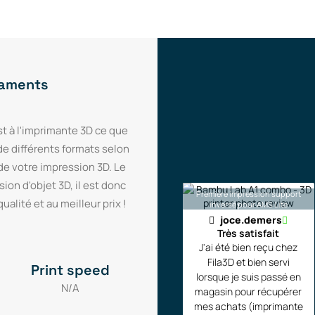
ilaments
t à l'imprimante 3D ce que
de différents formats selon
 de votre impression 3D. Le
ion d'objet 3D, il est donc
Première impression support
alité et au meilleur prix !
inversé pour AMS Lite
joce.demers
Très satisfait
J'ai été bien reçu chez
Fila3D et bien servi
Print speed
lorsque je suis passé en
N/A
magasin pour récupérer
mes achats (imprimante