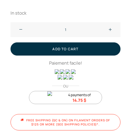
In stock
Complete
hotend
assembly
with
ADD TO CART
stainless
Paiement facile!
steel
nozzle
0.2mm
-
OU
X1E
4 payments of
14.75
$
//
Bambu
Lab
FREE SHIPPING (QC & ON) ON FILAMENT ORDERS OF 
quantity
$125 OR MORE (SEE SHIPPING POLICIES)*.