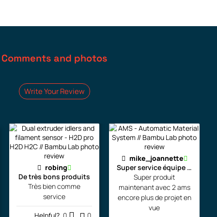
Comments and photos
Write Your Review
mike_joannette
robing
Super service équipe la pour l
De très bons produits
Super produit
Très bien comme
maintenant avec 2 ams
service
encore plus de projet en
vue
Helpful?
0
0