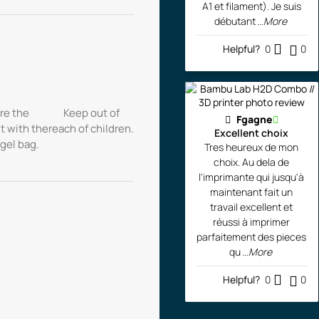
A1 et filament). Je suis
débutant
...More
Helpful?
0
0
re the
Keep out of
Fgagne
t with the
reach of children.
Excellent choix
 gel bag.
Tres heureux de mon
choix. Au dela de
l'imprimante qui jusqu'à
maintenant fait un
travail excellent et
réussi à imprimer
parfaitement des pieces
qu
...More
Helpful?
0
0