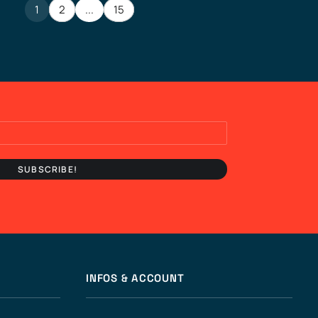
1
2
...
15
INFOS & ACCOUNT