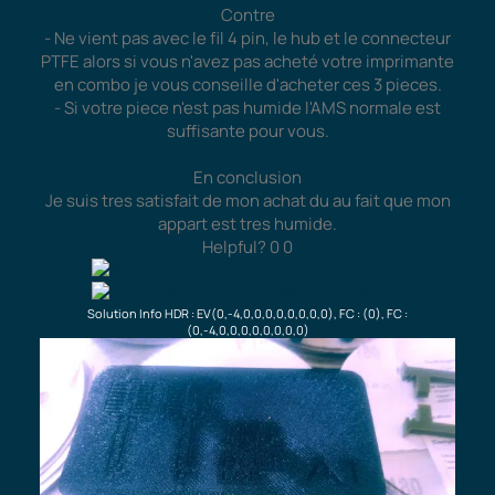
Contre
- Ne vient pas avec le fil 4 pin, le hub et le connecteur
PTFE alors si vous n'avez pas acheté votre imprimante
en combo je vous conseille d'acheter ces 3 pieces.
- Si votre piece n'est pas humide l'AMS normale est
suffisante pour vous.
En conclusion
Je suis tres satisfait de mon achat du au fait que mon
appart est tres humide.
Helpful?
0
0
Solution Info HDR : EV(0,-4,0,0,0,0,0,0,0,0), FC : (0), FC :
(0,-4,0,0,0,0,0,0,0,0)