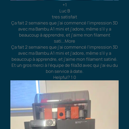
+1
Luc B
tres satisfait
Ça fait 2 semaines que j'ai commencé l'impression 3D
avec ma Bambu A1 mini et j'adore, même s'il y a
beaucoup à apprendre, et j'aime mon filament
sati
...More
Ça fait 2 semaines que j'ai commencé l'impression 3D
avec ma Bambu A1 mini et j'adore, même s'il y a
beaucoup à apprendre, et j'aime mon filament satiné.
Et un gros merci à l'équipe de fila3d avec qui j'ai eu du
bon service à date.
Helpful?
1
0