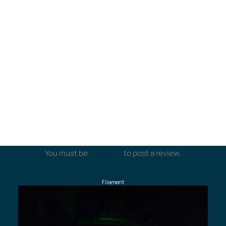
Free shipping (QC & ON) on filament orders of
$125 or more (see shipping policies)*.
Comments and photos
Write Your Review
Add your review
You must be
logged in
to post a review.
Filament