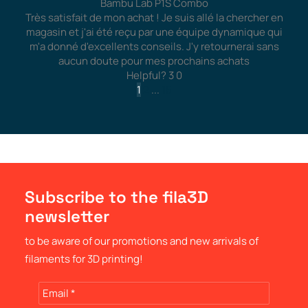
Bambu Lab P1S Combo
Très satisfait de mon achat ! Je suis allé la chercher en
magasin et j'ai été reçu par une équipe dynamique qui
m'a donné d'excellents conseils. J'y retournerai sans
aucun doute pour mes prochains achats
Helpful?
3
0
1
2
...
15
Subscribe to the fila3D
newsletter
to be aware of our promotions and new arrivals of
filaments for 3D printing!