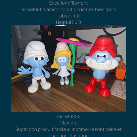
Excellent filament
excellent filament fonctionne très bien dans
l'obscurité
Helpful?
0
0
rastef9826
Filament
Super bon produit facile a imprimer la sont belle et
pure bon plastique