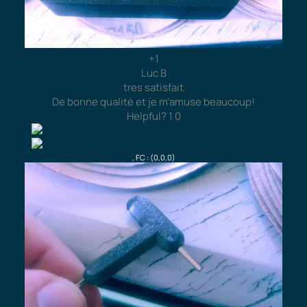
+1
Luc B
tres satisfait
De bonne qualité et je m'amuse beaucoup!
Helpful?
1
0
, FC : (0,0,0)