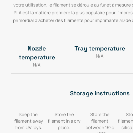
votre utilisation, le filament se déroule au fur et à mesure
PLA est la matière première la plus populaire pour l’impress
primordial d'acheter des filaments pour imprimante 3D de qu
Nozzle
Tray temperature
N/A
temperature
N/A
Storage instructions
Keep the
Store the
Store the
Sto
filament away
filament in a dry
filament
filamen
from UV rays.
place.
between 15°c
silica