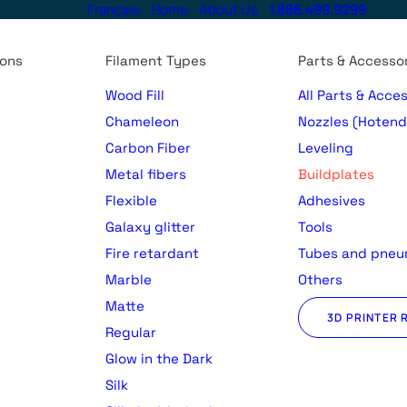
Français
Home
About Us
1.888.499.9299
ions
Filament Types
Parts & Accesso
Wood Fill
All Parts & Acce
Chameleon
Nozzles (Hotend
Carbon Fiber
Leveling
Metal fibers
Buildplates
Flexible
Adhesives
Galaxy glitter
Tools
Fire retardant
Tubes and pneu
Marble
Others
Matte
3D PRINTER 
Regular
)
Glow in the Dark
Silk