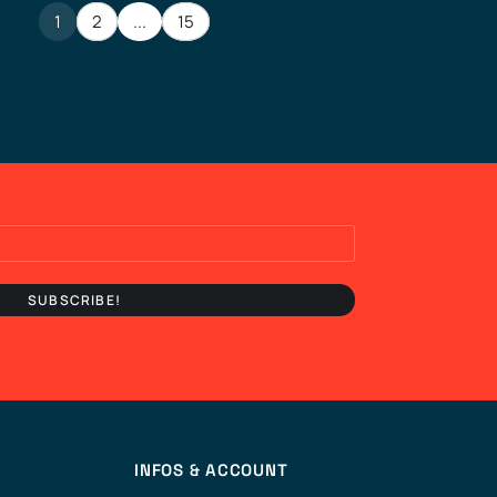
1
2
...
15
INFOS & ACCOUNT