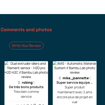
Comments and photos
Write Your Review
mike_joannette
robing
Super service équipe la pour l
De très bons produits
Super produit
Très bien comme
maintenant avec 2 ams
service
encore plus de projet en
vue