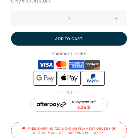
Only 6 left in stock
Dual-
texture
PEI
and
ADD TO CART
PET
Paiement facile!
carbon
fiber
plate
with
pattern
OU
transfert
-
4 payments of
5.24
$
Bambu
Lab
A1
FREE SHIPPING (QC & ON) ON FILAMENT ORDERS OF 
$125 OR MORE (SEE SHIPPING POLICIES)*.
mini