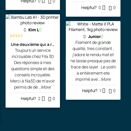
Helpful?
0
0
Helpful?
0
0
Kim L
Junior
Filament de grande
Rated
5
out
Une deuxième qui a rejoint l'atelier de l'artiste!
of 5
qualité, tres constant ,
Toujours un service
j'adore le rendu mat et
incroyable chez Fila 3D
ne laisse presque pas de
Des réponses à mes
trace des layer . Le yoshi
questions simple et des
a entièrement ete
conseils incroyable.
imprimé ave
...More
Merci à fila3D de m'avoir
permis de dé
...More
Helpful?
1
0
Helpful?
2
0