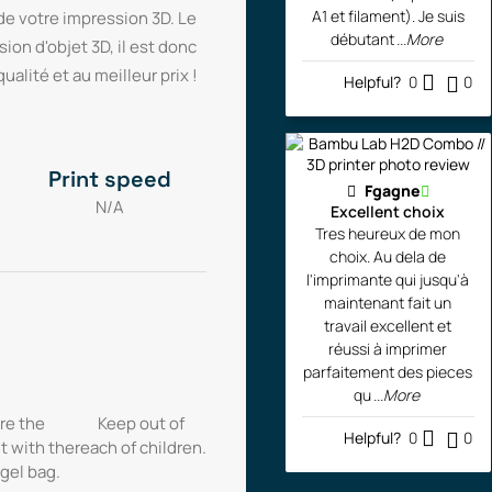
A1 et filament). Je suis
 de votre impression 3D. Le
débutant
...More
ion d'objet 3D, il est donc
alité et au meilleur prix !
Helpful?
0
0
Print speed
Fgagne
N/A
Excellent choix
Tres heureux de mon
choix. Au dela de
l'imprimante qui jusqu'à
maintenant fait un
travail excellent et
réussi à imprimer
parfaitement des pieces
qu
...More
re the
Keep out of
Helpful?
0
0
t with the
reach of children.
 gel bag.