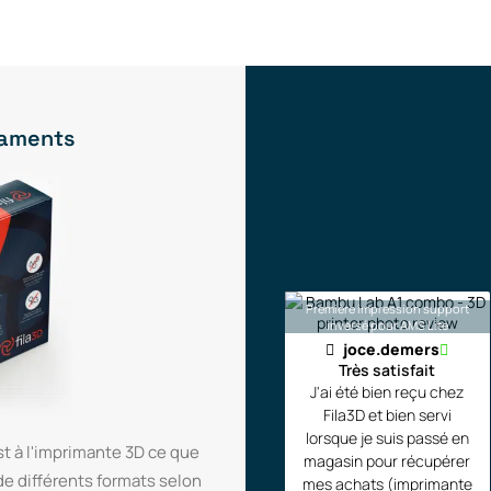
ilaments
Première impression support
inversé pour AMS Lite
joce.demers
Très satisfait
J'ai été bien reçu chez
Fila3D et bien servi
lorsque je suis passé en
t à l'imprimante 3D ce que
magasin pour récupérer
de différents formats selon
mes achats (imprimante