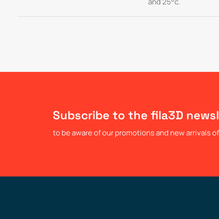
and 25°c.
Subscribe to the fila3D newsl
to be aware of our promotions and new arrivals of 