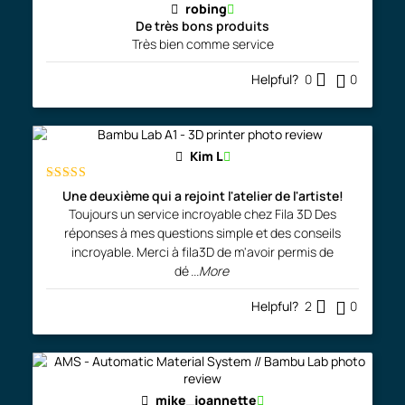
robing
De très bons produits
Très bien comme service
Helpful?
0
0
Kim L
Rated
5
out
Une deuxième qui a rejoint l'atelier de l'artiste!
of 5
Toujours un service incroyable chez Fila 3D Des
réponses à mes questions simple et des conseils
incroyable. Merci à fila3D de m'avoir permis de
dé
...More
Helpful?
2
0
mike_joannette