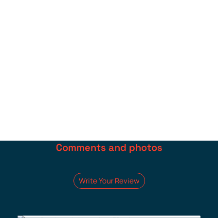
Store the
Keep out of reach
filament with the
of children.
silica gel bag.
Free shipping (QC & ON) on filament orders of
$125 or more (see shipping policies)*.
Comments and photos
Write Your Review