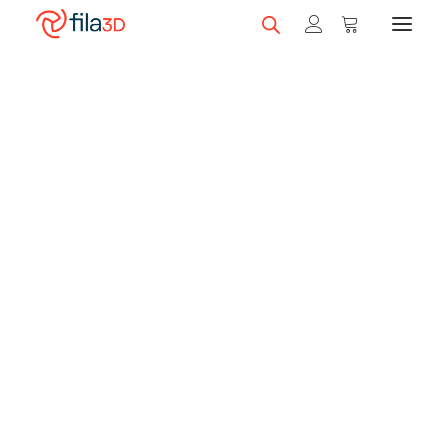
Promos et +
On sale!
Featured Filaments
Trios
Best sellers
Gift card
CLEARANCE
3D printers
Shop 3D printers
A Serie