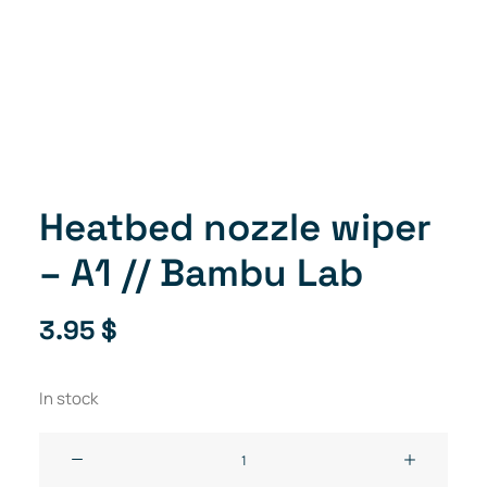
Heatbed nozzle wiper
– A1 // Bambu Lab
3.95
$
In stock
Heatbed
nozzle