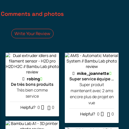
e
i
n
n
w
s
Comments and photos
a
t
a
:
l
p
s
3
p
r
Write Your Review
:
9
r
i
5
9
i
c
5
.
c
e
9
0
e
i
.
0
mike_joannette
w
s
robing
Super service équipe la pour l
0
a
:
De très bons produits
Super produit
0
$
Très bien comme
maintenant avec 2 ams
s
5
service
encore plus de projet en
.
:
8
vue
$
Helpful?
0
0
7
9
Helpful?
0
0
.
5
.
9
0