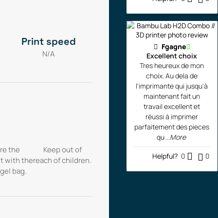
Print speed
Fgagne
N/A
Excellent choix
Tres heureux de mon
choix. Au dela de
l'imprimante qui jusqu'à
maintenant fait un
travail excellent et
réussi à imprimer
parfaitement des pieces
qu
...More
re the
Keep out of
Helpful?
0
0
t with the
reach of children.
 gel bag.