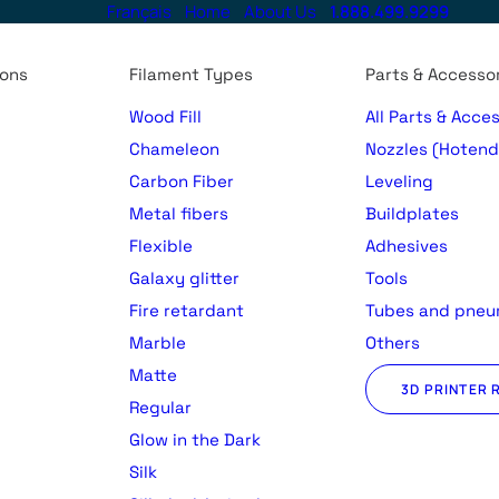
Français
Home
About Us
1.888.499.9299
ions
Filament Types
Parts & Accesso
Wood Fill
All Parts & Acce
Chameleon
Nozzles (Hotend
Carbon Fiber
Leveling
Metal fibers
Buildplates
Flexible
Adhesives
Galaxy glitter
Tools
Fire retardant
Tubes and pneu
Marble
Others
Matte
3D PRINTER 
Regular
)
Glow in the Dark
Silk