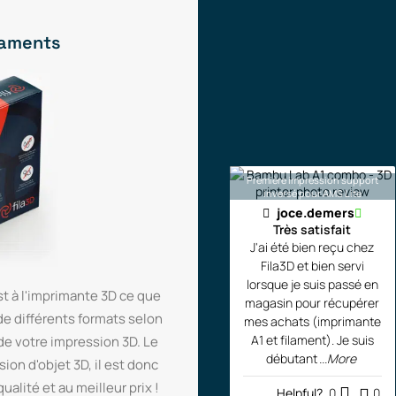
ilaments
Première impression support
inversé pour AMS Lite
joce.demers
Très satisfait
J'ai été bien reçu chez
Fila3D et bien servi
lorsque je suis passé en
t à l'imprimante 3D ce que
magasin pour récupérer
de différents formats selon
mes achats (imprimante
A1 et filament). Je suis
 de votre impression 3D. Le
débutant
...More
ion d'objet 3D, il est donc
alité et au meilleur prix !
Helpful?
0
0