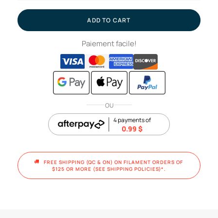
wiper
-
ADD TO CART
A1
Paiement facile!
//
Bambu
Lab
quantity
OU
4 payments of
0.99
$
FREE SHIPPING (QC & ON) ON FILAMENT ORDERS OF 
$125 OR MORE (SEE SHIPPING POLICIES)*.