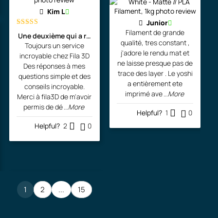
.
0
Kim L
Junior
0
Filament de grande
Rated
5
out
Une deuxième qui a rejoint l'atelier de l'artiste!
0
$
of 5
qualité, tres constant ,
Toujours un service
.
j'adore le rendu mat et
incroyable chez Fila 3D
ne laisse presque pas de
Des réponses à mes
$
trace des layer . Le yoshi
questions simple et des
.
a entièrement ete
conseils incroyable.
imprimé ave
...More
Merci à fila3D de m'avoir
permis de dé
...More
Helpful?
1
0
Helpful?
2
0
1
2
...
15