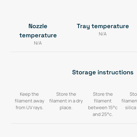
Nozzle
Tray temperature
N/A
temperature
N/A
Storage instructions
Keep the
Store the
Store the
Sto
filament away
filament in a dry
filament
filamen
from UV rays.
place.
between 15°c
silica
and 25°c.