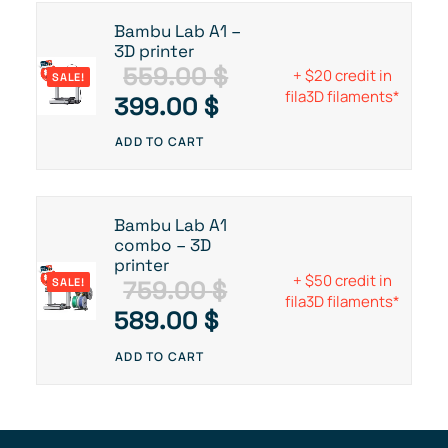
Bambu Lab A1 –
3D printer
559.00
$
+ $20 credit in
SALE!
fila3D filaments*
O
C
399.00
$
r
u
ADD TO CART
i
r
g
r
i
e
Bambu Lab A1
combo – 3D
n
n
printer
a
t
+ $50 credit in
759.00
$
SALE!
fila3D filaments*
l
p
O
C
589.00
$
p
r
r
u
ADD TO CART
r
i
i
r
i
c
g
r
c
e
i
e