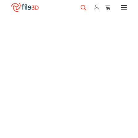
Promos et +
On sale!
Featured Filaments
Trios
Best sellers
Gift card
CLEARANCE
3D printers
Shop 3D printers
A Serie