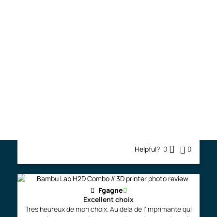
Comments and photos
Write Your Review
Free shipping (QC & ON) on filament orders of
$125 or more (see shipping policies)*.
Première impression support inversé pour AMS Lite
joce.demers
Très satisfait
J'ai été bien reçu chez Fila3D et bien servi lorsque je
suis passé en magasin pour récupérer mes achats
(imprimante A1 et filament). Je suis débutant
...More
Helpful?
0
0
Fgagne
Excellent choix
Tres heureux de mon choix. Au dela de l'imprimante qui