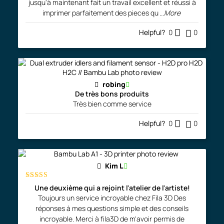
jusqu'à maintenant fait un travail excellent et réussi à
imprimer parfaitement des pieces qu
...More
Helpful?
0
0
robing
De très bons produits
Très bien comme service
Helpful?
0
0
Kim L
Rated
5
out
Une deuxième qui a rejoint l'atelier de l'artiste!
of 5
Toujours un service incroyable chez Fila 3D Des
réponses à mes questions simple et des conseils
incroyable. Merci à fila3D de m'avoir permis de