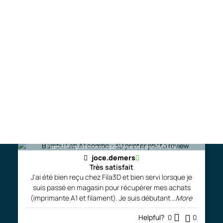
Free shipping (QC & ON) on filament orders of
Comments and photos
$125 or more (see shipping policies)*.
Write Your Review
Première impression support inversé pour AMS Lite
joce.demers
Très satisfait
J'ai été bien reçu chez Fila3D et bien servi lorsque je
suis passé en magasin pour récupérer mes achats
(imprimante A1 et filament). Je suis débutant
...More
Helpful?
0
0