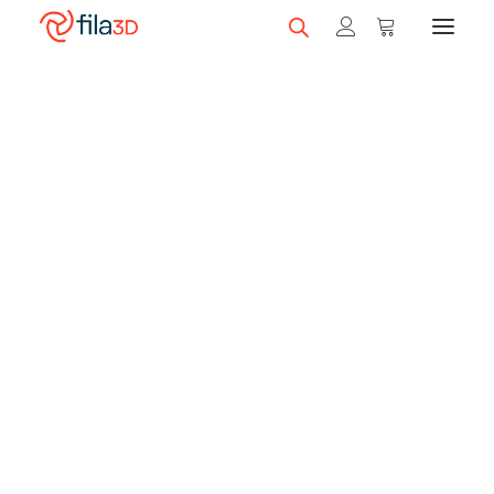
Promos et +
On sale!
Featured Filaments
Trios
Best sellers
Gift card
CLEARANCE
3D printers
Shop 3D printers
A Serie