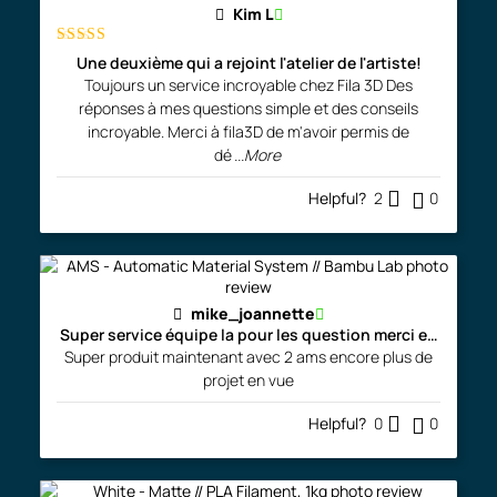
Kim L
Rated
5
out
Une deuxième qui a rejoint l'atelier de l'artiste!
of 5
Toujours un service incroyable chez Fila 3D Des
réponses à mes questions simple et des conseils
incroyable. Merci à fila3D de m'avoir permis de
dé
...More
Helpful?
2
0
mike_joannette
Super service équipe la pour les question merci encore
Super produit maintenant avec 2 ams encore plus de
projet en vue
Helpful?
0
0