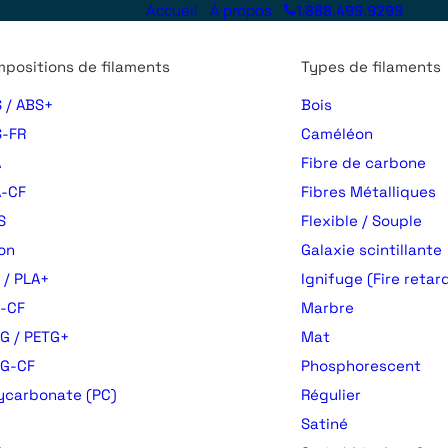
Accueil
À propos
1.888.499.9299
positions de filaments
Types de filaments
 / ABS+
Bois
⸻ fila3D.ca
-FR
Caméléon
A
Fibre de carbone
-CF
Fibres Métalliques
S
Flexible / Souple
on
Galaxie scintillante
 / PLA+
Ignifuge (Fire retar
-CF
Marbre
G / PETG+
Mat
TG-CF
Phosphorescent
ycarbonate (PC)
Régulier
Satiné