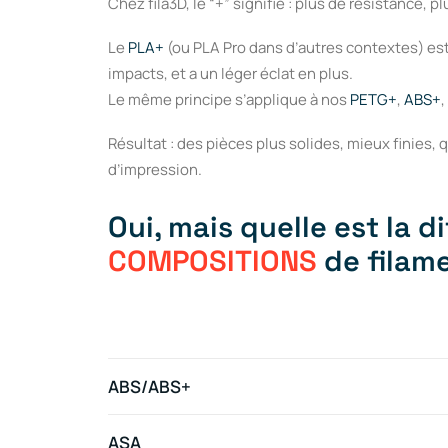
Chez fila3D, le “+” signifie : plus de résistance, plu
Le
PLA+
(ou PLA Pro dans d’autres contextes) est u
impacts, et a un léger éclat en plus.
Le même principe s’applique à nos
PETG+
,
ABS+
,
Résultat : des pièces plus solides, mieux finies, q
d’impression.
Oui, mais quelle est la d
COMPOSITIONS
de filam
ABS/ABS+
ASA