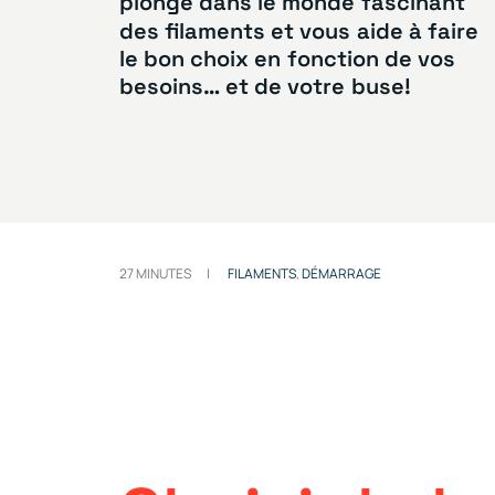
plonge
dans
le
monde
fascinant
des
filaments
et
vous
aide
à
faire
le
bon
choix
en
fonction
de
vos
besoins…
et
de
votre
buse!
27 MINUTES
|
FILAMENTS
,
DÉMARRAGE