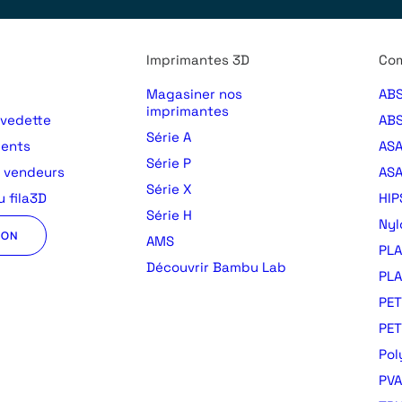
Imprimantes 3D
Com
Magasiner nos
ABS
imprimantes
 vedette
ABS
Série A
ments
AS
Série P
s vendeurs
ASA
Série X
 fila3D
HIP
Série H
Nyl
ION
AMS
PLA
Découvrir Bambu Lab
PLA
PET
PE
Pol
PVA