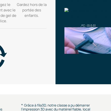
gez le
Gardez hors de la
nt avec le
portée des
 de gel de
enfants.
lice.
, FC : (0,0,0)
Grâce à fila3D, notre classe a pu démarrer
es
l’impression 3D avec du matériel fiable, local