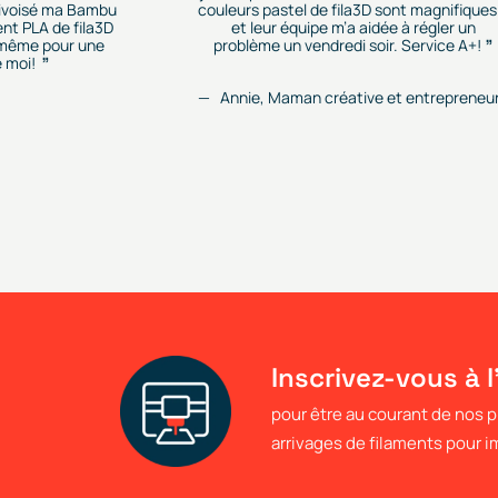
rivoisé ma Bambu
couleurs pastel de fila3D sont magnifiques.
ent PLA de fila3D
et leur équipe m’a aidée à régler un
r, même pour une
problème un vendredi soir. Service A+!
 moi!
Annie, Maman créative et entrepreneu
Inscrivez-vous à l
pour être au courant de nos
arrivages de filaments pour 