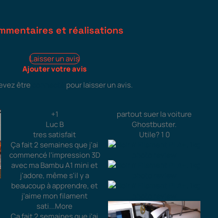
mmentaires et réalisations
Laisser un avis
Ajouter votre avis
evez être
connecté
pour laisser un avis.
+1
partout suer la voiture
Luc B
Ghostbuster.
tres satisfait
Utile?
1
0
Ça fait 2 semaines que j'ai
commencé l'impression 3D
avec ma Bambu A1 mini et
j'adore, même s'il y a
beaucoup à apprendre, et
j'aime mon filament
sati
...More
Ça fait 2 semaines que j'ai