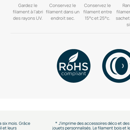
Gardez le
Conservez le
Conservez le
Ran
filament à l'abri
filament dans un
filament entre
filame
des rayons UV.
endroit sec.
15°c et 25°c.
sachet
si
 a six mois. Grâce
J'imprime des accessoires déco et des
l et leurs
jouets personnalisés. Le filament bois et l