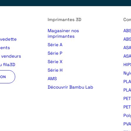
Imprimantes 3D
Com
Magasiner nos
ABS
imprimantes
 vedette
ABS
Série A
ments
AS
Série P
s vendeurs
ASA
Série X
 fila3D
HIP
Série H
Nyl
ION
AMS
PLA
Découvrir Bambu Lab
PLA
PET
PE
Pol
PVA