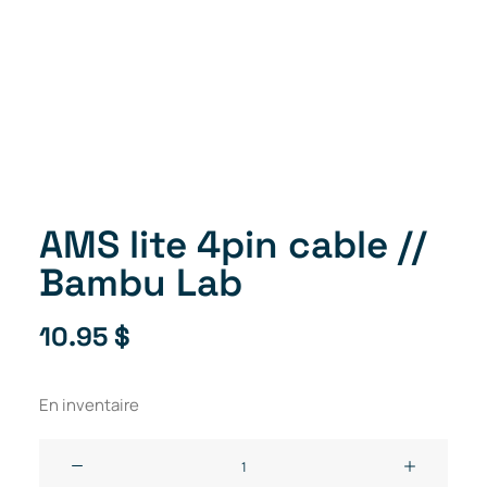
AMS lite 4pin cable //
Bambu Lab
10.95
$
En inventaire
quantité
de