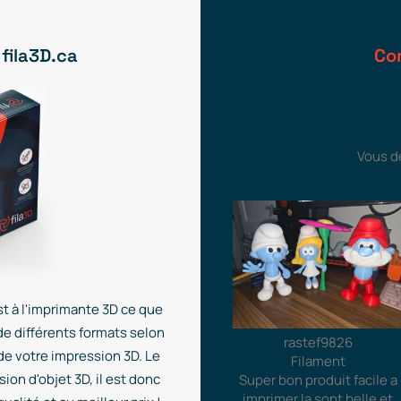
 fila3D.ca
Co
Vous d
t à l'imprimante 3D ce que
de différents formats selon
rastef9826
 de votre impression 3D. Le
Filament
ion d'objet 3D, il est donc
Super bon produit facile a
imprimer la sont belle et