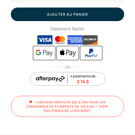
AMS
lite
AJOUTER AU PANIER
4pin
Paiement facile!
cable
//
Bambu
Lab
OU
4 paiements de
2.74
$
LIVRAISON GRATUITE (QC & ON) POUR LES 
COMMANDES DE FILAMENTS DE 125 $ OU + (VOIR 
POLITIQUES DE LIVRAISON)*