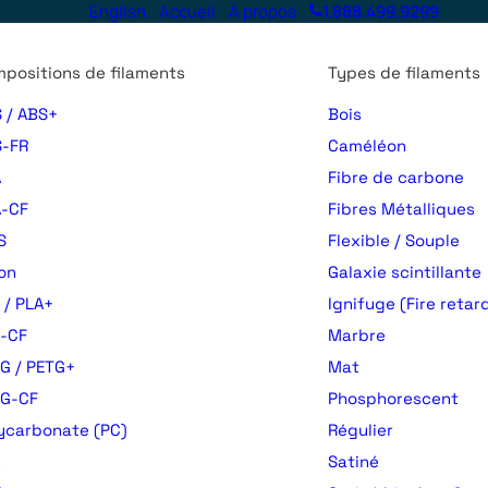
English
Accueil
À propos
1.888.499.9299
positions de filaments
Types de filaments
 / ABS+
Bois
-FR
Caméléon
A
Fibre de carbone
-CF
Fibres Métalliques
S
Flexible / Souple
on
Galaxie scintillante
 / PLA+
Ignifuge (Fire retar
-CF
Marbre
G / PETG+
Mat
TG-CF
Phosphorescent
ycarbonate (PC)
Régulier
Satiné