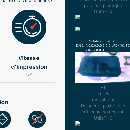
alité et au meilleur prix !
pure bon plastique
Utile?
1
0
Solution Info HDR :
EV(0,-4,0,0,0,0,0,0,0,0), FC : (0), FC
: (0,-4,0,0,0,0,0,0,0,0)
Vitesse
d'impression
N/A
+1
Luc B
tres satisfait
ion
De bonne qualité et je
m'amuse beaucoup!
Utile?
1
0