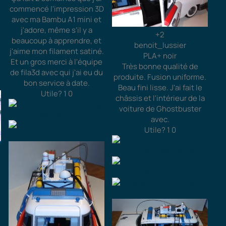
commencé l'impression 3D
avec ma Bambu A1 mini et
j'adore, même s'il y a
+2
beaucoup à apprendre, et
benoit_lussier
j'aime mon filament satiné.
PLA+ noir
Et un gros merci à l'équipe
Très bonne qualité de
de fila3d avec qui j'ai eu du
produite. Fusion uniforme.
bon service à date.
Beau fini lisse. J'ai fait le
Utile?
1
0
châssis et l'intérieur de la
voiture de Ghostbuster
avec.
Utile?
1
0