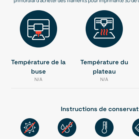
primordial d'acheter des filaments pour imprimante 3D de qu
Température de la
Température du
buse
plateau
N/A
N/A
Instructions de conservat