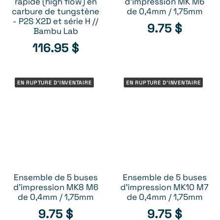
rapide (high flow) en
d’impression MK M6
carbure de tungstène
de 0,4mm / 1,75mm
- P2S X2D et série H //
9.75
$
Bambu Lab
116.95
$
EN RUPTURE D'INVENTAIRE
EN RUPTURE D'INVENTAIRE
Ensemble de 5 buses
Ensemble de 5 buses
RUPTURE D’INVENTAIRE
RUPTURE D’INVENTAIRE
d’impression MK8 M6
d’impression MK10 M7
de 0,4mm / 1,75mm
de 0,4mm / 1,75mm
9.75
$
9.75
$