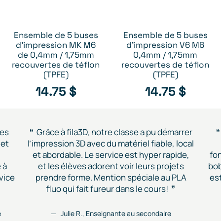
Ensemble de 5 buses
Ensemble de 5 buses
RUPTURE D’INVENTAIRE
RUPTURE D’INVENTAIRE
d’impression MK M6
d'impression V6 M6
de 0,4mm / 1,75mm
0,4mm / 1,75mm
recouvertes de téflon
recouvertes de téflon
(TPFE)
(TPFE)
14.75
$
14.75
$
des
Grâce à fila3D, notre classe a pu démarrer
 et
l’impression 3D avec du matériel fiable, local
et abordable. Le service est hyper rapide,
fon
 à
et les élèves adorent voir leurs projets
bob
vice
prendre forme. Mention spéciale au PLA
est
fluo qui fait fureur dans le cours!
e
Julie R., Enseignante au secondaire