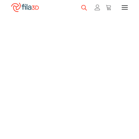
Promos et +
Nos rabais
Buses
Filaments en vedette
Trios de filaments
Nos meilleurs vendeurs
Fila3D accote les prix de Bambu Lab
sur certaines de ses imprimantes
Carte-cadeau fila3D
grâce à un crédit en filaments*!
Obtenez la différence de prix en carte cadeau
LIQUIDATION
pour des filaments.
Magasiner nos filaments
*Sujet à changement, sans préavis. Détails dans les produits
imprimantes.
Imprimantes 3D
Magasiner nos imprimantes