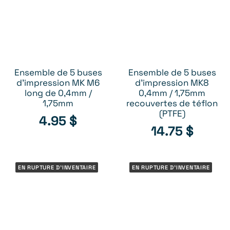
Ensemble de 5 buses
Ensemble de 5 buses
RUPTURE D’INVENTAIRE
RUPTURE D’INVENTAIRE
d’impression MK M6
d'impression MK8
long de 0,4mm /
0,4mm / 1,75mm
1,75mm
recouvertes de téflon
(PTFE)
4.95
$
14.75
$
EN RUPTURE D'INVENTAIRE
EN RUPTURE D'INVENTAIRE