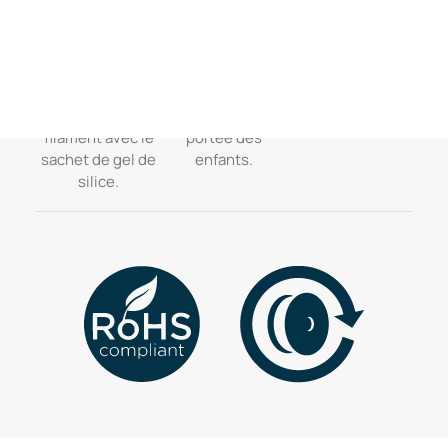
des rayons UV.
endroit sec.
15°c et 25°c.
Rangez le
Gardez hors de la
filament avec le
portée des
sachet de gel de
enfants.
silice.