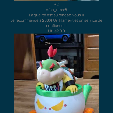
+2
ofna_nexx8
La qualité est au rendez-vous !!
Je recommande a 200% Un filament et un service de
confiance !!
Utile?
0
0