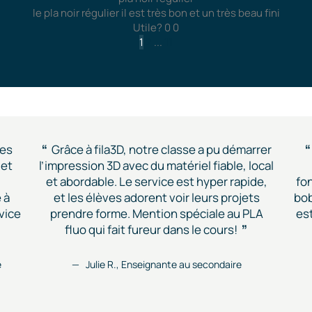
le pla noir régulier il est très bon et un très beau fini
Utile?
0
0
1
2
...
11
des
Grâce à fila3D, notre classe a pu démarrer
 et
l’impression 3D avec du matériel fiable, local
et abordable. Le service est hyper rapide,
fon
 à
et les élèves adorent voir leurs projets
bob
vice
prendre forme. Mention spéciale au PLA
est
fluo qui fait fureur dans le cours!
e
Julie R., Enseignante au secondaire