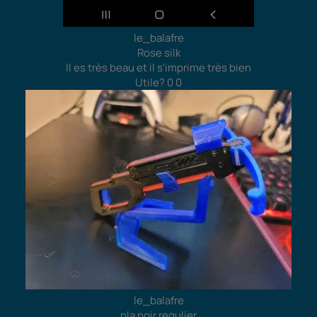
le_balafre
Rose silk
Il es très beau et il s'imprime très bien
Utile?
0
0
le_balafre
pla noir regulier