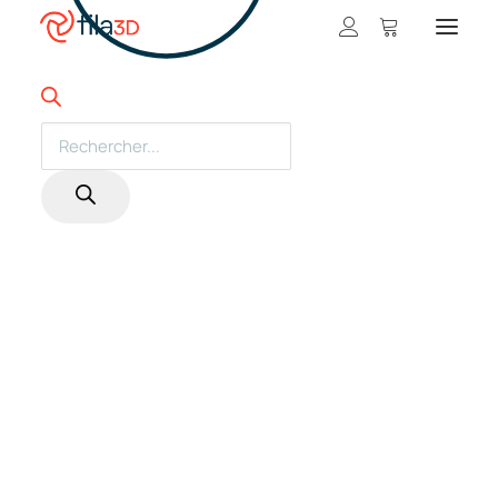
Promos et +
Nos rabais
Products
search
Filaments en vedette
Trios de filaments
Nos meilleurs vendeurs
Carte-cadeau fila3D
LIQUIDATION
Magasiner nos filaments
Imprimantes 3D
Magasiner nos imprimantes