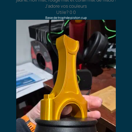
J'adore vos couleurs
Utile?
0
0
Base de trophée piston cup