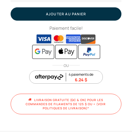
Argent
//
AJOUTER AU PANIER
Filament
Paiement facile!
PLA+,
1kg
OU
4 paiements de
6.24
$
LIVRAISON GRATUITE (QC & ON) POUR LES 
COMMANDES DE FILAMENTS DE 125 $ OU + (VOIR 
POLITIQUES DE LIVRAISON)*