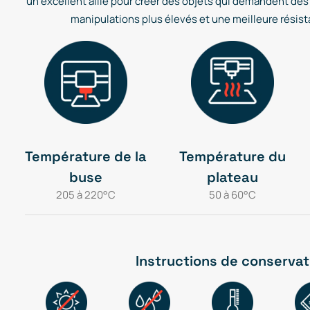
un excellent allié pour créer des objets qui demandent des 
manipulations plus élevés et une meilleure résis
Température de la
Température du
buse
plateau
205 à 220°C
50 à 60°C
Instructions de conservat