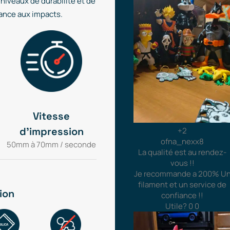
niveaux de durabilité et de
tance aux impacts.
Vitesse
d'impression
+2
ofna_nexx8
50mm à 70mm / seconde
La qualité est au rendez-
vous !!
Je recommande a 200% Un
filament et un service de
ion
confiance !!
Utile?
0
0