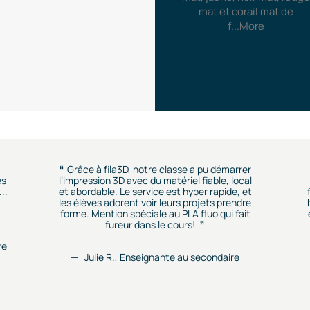
mat et corail mat de
f
...More
Grâce à fila3D, notre classe a pu démarrer
es
l’impression 3D avec du matériel fiable, local
..
et abordable. Le service est hyper rapide, et
les élèves adorent voir leurs projets prendre
forme. Mention spéciale au PLA fluo qui fait
fureur dans le cours!
re
Julie R., Enseignante au secondaire