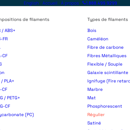
English
Accueil
À propos
1.888.499.9299
positions de filaments
Types de filaments
 / ABS+
Bois
-FR
Caméléon
A
Fibre de carbone
-CF
Fibres Métalliques
S
Flexible / Souple
on
Galaxie scintillante
 / PLA+
Ignifuge (Fire retar
-CF
Marbre
G / PETG+
Mat
TG-CF
Phosphorescent
ycarbonate (PC)
Régulier
Satiné