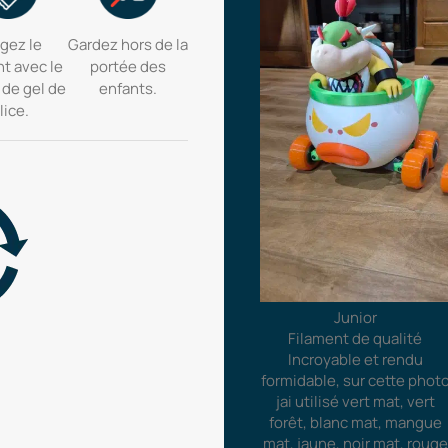
gez le
Gardez hors de la
nt avec le
portée des
 de gel de
enfants.
lice.
Junior
Filament de qualité
Incroyable et rendu
formidable, sur cette phot
jai utilisé vert mat, vert
forêt, blanc mat, mangue
mat, jaune, noir mat, rouge