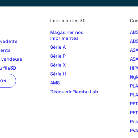
Imprimantes 3D
Com
Magasiner nos
ABS
imprimantes
 vedette
ABS
Série A
ments
AS
Série P
s vendeurs
ASA
Série X
 fila3D
HIP
Série H
Nyl
ION
AMS
PLA
Découvrir Bambu Lab
PLA
PET
PE
Pol
PVA