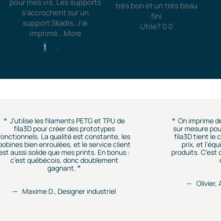
pour mes vis. Les supports
très bon et un très beau
s'accrochent sur un
fini
support Skadis. J'ai
Utile?
0
0
imprimé
...More
1
2
...
11
J’utilise les filaments PETG et TPU de
On imprime d
fila3D pour créer des prototypes
sur mesure pour
fonctionnels. La qualité est constante, les
fila3D tient le
bobines bien enroulées, et le service client
prix, et l’éq
est aussi solide que mes prints. En bonus :
produits. C’est
c’est québécois, donc doublement
gagnant.
Olivier,
Maxime D., Designer industriel