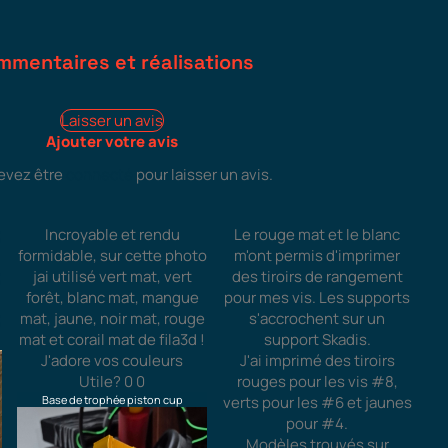
mmentaires et réalisations
Laisser un avis
Ajouter votre avis
evez être
connecté
pour laisser un avis.
Incroyable et rendu
Le rouge mat et le blanc
formidable, sur cette photo
m'ont permis d'imprimer
jai utilisé vert mat, vert
des tiroirs de rangement
forêt, blanc mat, mangue
pour mes vis. Les supports
mat, jaune, noir mat, rouge
s'accrochent sur un
mat et corail mat de fila3d !
support Skadis.
J'adore vos couleurs
J'ai imprimé des tiroirs
Utile?
0
0
rouges pour les vis #8,
Base de trophée piston cup
verts pour les #6 et jaunes
pour #4.
Modèles trouvés sur