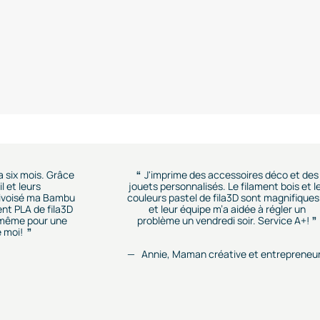
 a six mois. Grâce
J'imprime des accessoires déco et des
l et leurs
jouets personnalisés. Le filament bois et l
rivoisé ma Bambu
couleurs pastel de fila3D sont magnifiques.
ent PLA de fila3D
et leur équipe m’a aidée à régler un
r, même pour une
problème un vendredi soir. Service A+!
 moi!
Annie, Maman créative et entrepreneu