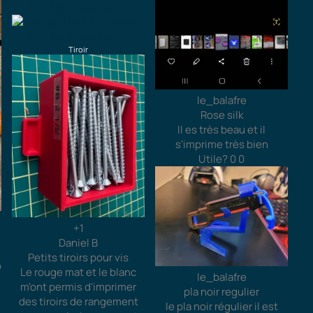
Tiroir
le_balafre
Rose silk
Il es très beau et il
s'imprime très bien
Utile?
0
0
+1
Daniel B
Petits tiroirs pour vis
o
Le rouge mat et le blanc
le_balafre
m'ont permis d'imprimer
pla noir regulier
des tiroirs de rangement
le pla noir régulier il est