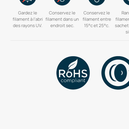
Gardez le
Conservez le
Conservez le
Ran
filament à l'abri
filament dans un
filament entre
filame
des rayons UV.
endroit sec.
15°c et 25°c.
sachet
si