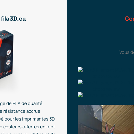
 fila3D.ca
Co
Vous d
ge de PLA de qualité
ne résistance accrue
éé pour les imprimantes 3D
de couleurs offertes en font