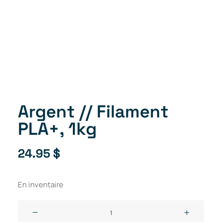
Argent // Filament
PLA+, 1kg
24.95
$
En inventaire
quantité
de