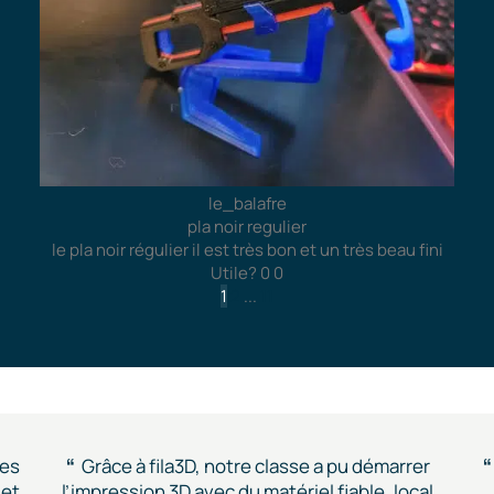
le_balafre
pla noir regulier
le pla noir régulier il est très bon et un très beau fini
Utile?
0
0
1
2
...
11
des
Grâce à fila3D, notre classe a pu démarrer
 et
l’impression 3D avec du matériel fiable, local