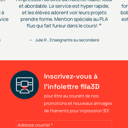
et abordable. Le service est hyper rapide,
fon
 à
et les élèves adorent voir leurs projets
bob
vice
prendre forme. Mention spéciale au PLA
est
fluo qui fait fureur dans le cours!
e
Julie R., Enseignante au secondaire
Inscrivez-vous à
l'infolettre fila3D
pour être au courant de nos
promotions et nouveaux arrivages
de filaments pour impression 3D!