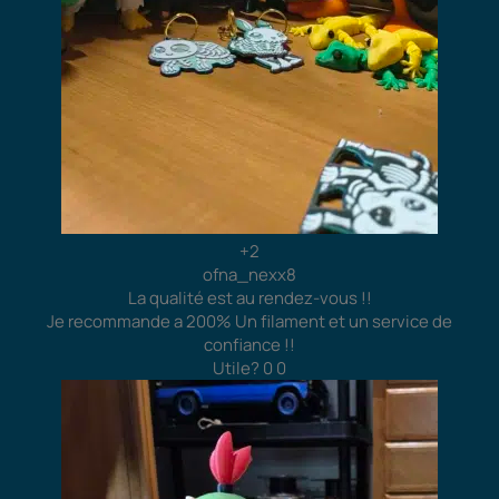
+2
ofna_nexx8
La qualité est au rendez-vous !!
Je recommande a 200% Un filament et un service de
confiance !!
Utile?
0
0