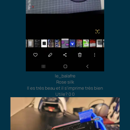
le_balafre
Rose silk
Il es très beau et il s'imprime très bien
Utile?
0
0