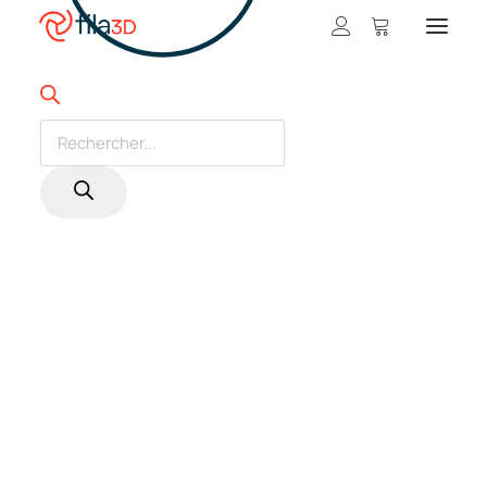
Promos et +
Nos rabais
Products
search
Filaments en vedette
Trios de filaments
Nos meilleurs vendeurs
Carte-cadeau fila3D
LIQUIDATION
Magasiner nos filaments
Imprimantes 3D
Magasiner nos imprimantes