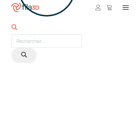
Promos et +
PROMO!
Nos rabais
Products
search
Filaments en vedette
Trios de filaments
Nos meilleurs vendeurs
Carte-cadeau fila3D
LIQUIDATION
Magasiner nos filaments
Imprimantes 3D
Magasiner nos imprimantes