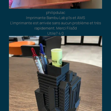
philipdulac
Imprimante Bambu Lab p1s et AMS
L'imprimante est arrivée sans aucun problème et très
rapidement. Merci Fila3d
Utile?
4
0