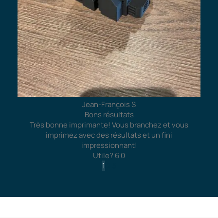
Jean-François S
Bons résultats
Très bonne imprimante! Vous branchez et vous
imprimez avec des résultats et un fini
impressionnant!
Utile?
6
0
1
2
3