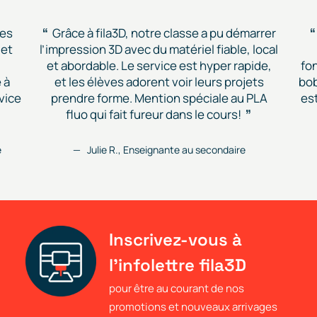
des
Grâce à fila3D, notre classe a pu démarrer
 et
l’impression 3D avec du matériel fiable, local
et abordable. Le service est hyper rapide,
fon
 à
et les élèves adorent voir leurs projets
bob
vice
prendre forme. Mention spéciale au PLA
est
fluo qui fait fureur dans le cours!
e
Julie R., Enseignante au secondaire
Inscrivez-vous à
l'infolettre fila3D
pour être au courant de nos
promotions et nouveaux arrivages