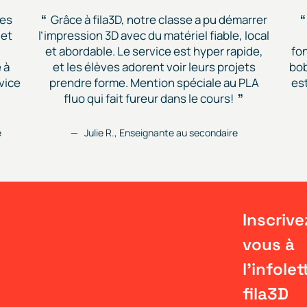
des
Grâce à fila3D, notre classe a pu démarrer
 et
l’impression 3D avec du matériel fiable, local
et abordable. Le service est hyper rapide,
fon
 à
et les élèves adorent voir leurs projets
bob
vice
prendre forme. Mention spéciale au PLA
est
fluo qui fait fureur dans le cours!
e
Julie R., Enseignante au secondaire
Inscrive
vous à
l'infolet
fila3D