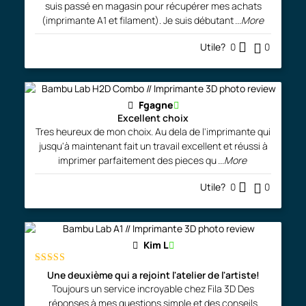
suis passé en magasin pour récupérer mes achats
(imprimante A1 et filament). Je suis débutant
...More
Utile?
0
0
Fgagne
Excellent choix
Tres heureux de mon choix. Au dela de l'imprimante qui
jusqu'à maintenant fait un travail excellent et réussi à
imprimer parfaitement des pieces qu
...More
Utile?
0
0
Kim L
Note
5
sur
Une deuxième qui a rejoint l'atelier de l'artiste!
5
Toujours un service incroyable chez Fila 3D Des
réponses à mes questions simple et des conseils