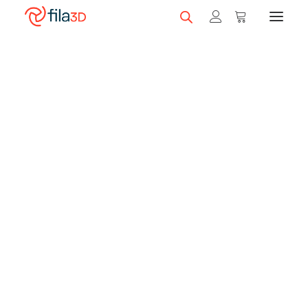
Promos et +
EN RUPTURE
D'INVENTAIRE
Nos rabais
Filaments en vedette
Trios de filaments
Nos meilleurs vendeurs
Carte-cadeau fila3D
LIQUIDATION
Magasiner nos filaments
Imprimantes 3D
Magasiner nos imprimantes