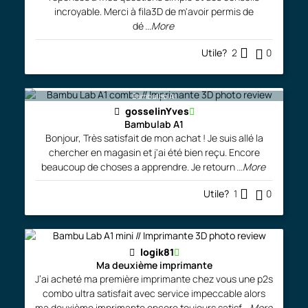
incroyable. Merci à fila3D de m'avoir permis de
dé
...More
Utile?
2
0
Bambulab A!
gosselinYves
Bambulab A1
Bonjour, Très satisfait de mon achat ! Je suis allé la
chercher en magasin et j'ai été bien reçu. Encore
beaucoup de choses a apprendre. Je retourn
...More
Utile?
1
0
logik81
Ma deuxième imprimante
J’ai acheté ma première imprimante chez vous une p2s
combo ultra satisfait avec service impeccable alors
ma deuxième imprimante encore toujours satisf
...More