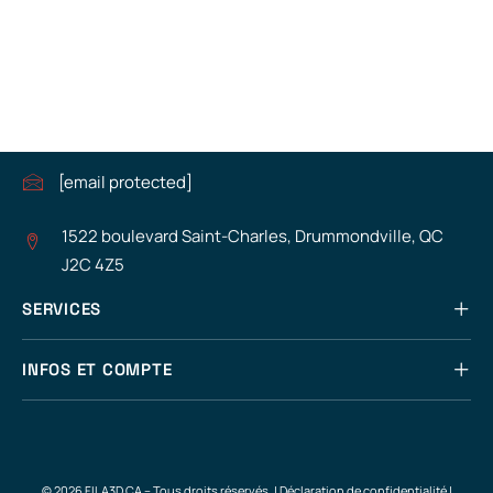
3D ou d’un service de réparation d’imprimante 3D? Faites
bonne impression avec fila3D!
1.888.499.9299
[email protected]
1522 boulevard Saint-Charles, Drummondville, QC
J2C 4Z5
SERVICES
INFOS ET COMPTE
© 2026 FILA3D.CA – Tous droits réservés. |
Déclaration de confidentialité
|