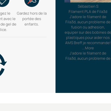
Sébastien S
Filament PLA de Fila3d
gez le
Gardez hors de la
J'adore le filament de
nt avec le
portée des
Fila3d, aucun probleme de
 de gel de
enfants.
fusion ou adhesion,
lice.
equiper sur des bobines d
plastiques pour aider nos
AMS Breff je recommande!
...More
J'adore le filament de
Fila3d, aucun probleme de