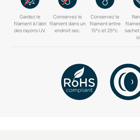
Gardez le
Conservez le
Conservez le
Ran
filament à l'abri
filament dans un
filament entre
filame
des rayons UV.
endroit sec.
15°c et 25°c.
sachet
si