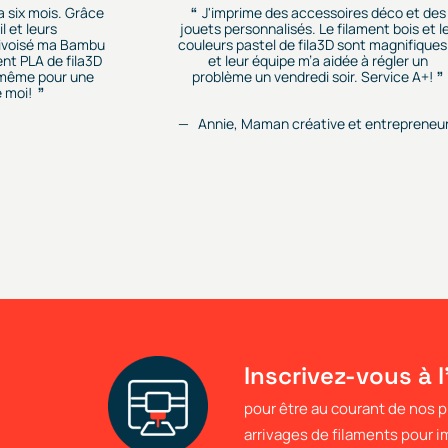
 a six mois. Grâce
J'imprime des accessoires déco et des
l et leurs
jouets personnalisés. Le filament bois et l
rivoisé ma Bambu
couleurs pastel de fila3D sont magnifiques.
ent PLA de fila3D
et leur équipe m’a aidée à régler un
r, même pour une
problème un vendredi soir. Service A+!
 moi!
Annie, Maman créative et entrepreneu
Inscrivez-vous à l
pour être au courant de nos
arrivages de filaments pour 