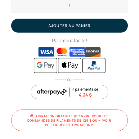
quantité
de
Ventilateur
pour
AJOUTER AU PANIER
hotend
Paiement facile!
-
X1E
//
Bambu
Lab
OU
4 paiements de
4.24
$
LIVRAISON GRATUITE (QC & ON) POUR LES 
COMMANDES DE FILAMENTS DE 125 $ OU + (VOIR 
POLITIQUES DE LIVRAISON)*