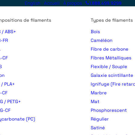
English
Accueil
À propos
1.888.499.9299
positions de filaments
Types de filaments
 / ABS+
Bois
-FR
Caméléon
A
Fibre de carbone
-CF
Fibres Métalliques
S
Flexible / Souple
on
Galaxie scintillante
 / PLA+
Ignifuge (Fire retar
-CF
Marbre
G / PETG+
Mat
TG-CF
Phosphorescent
ycarbonate (PC)
Régulier
Satiné