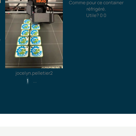
Comme pour ce container
réfrigéré.
Utile?
0
0
e
jocelyn.pelletier2
1
2
...
11