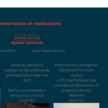
mmentaires et réalisations
Laisser un avis
Ajouter votre avis
evez être
connecté
pour laisser un avis.
fusion ou adhesion,
Porte clef pour entreprise,
equiper sur des bobines de
impression PLA multi-
plastiques pour aider nos
couleur
AMS
Le PLA de fila3d est très
constant et adhère bien! À
Breff je recommande! +
la hauteur de mes
service trez courtois
attentes!
Utile?
0
0
Utile?
0
0