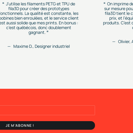
J’utilise les filaments PETG et TPU de
On imprime d
fila3D pour créer des prototypes
sur mesure pour
fonctionnels. La qualité est constante, les
fila3D tient le
bobines bien enroulées, et le service client
prix, et l’éq
est aussi solide que mes prints. En bonus :
produits. C’est
c’est québécois, donc doublement
gagnant.
Olivier,
Maxime D., Designer industriel