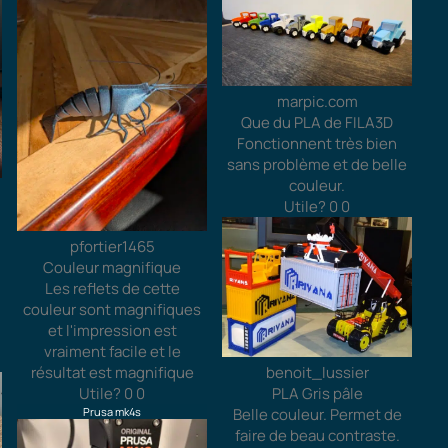
marpic.com
Que du PLA de FILA3D
Fonctionnent très bien
sans problème et de belle
couleur.
Utile?
0
0
pfortier1465
Couleur magnifique
Les reflets de cette
couleur sont magnifiques
et l'impression est
vraiment facile et le
benoit_lussier
résultat est magnifique
PLA Gris pâle
Utile?
0
0
Belle couleur. Permet de
Prusa mk4s
faire de beau contraste.