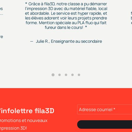
Grâce à fila3D, notre classe a pu démarrer
es
l’impression 3D avec du matériel fiable, local
..
et abordable. Le service est hyper rapide, et
les élèves adorent voir leurs projets prendre
forme. Mention spéciale au PLA fluo qui fait
fureur dans le cours!
re
Julie R., Enseignante au secondaire
'infolettre fila3D
 promotions et nouveaux
impression 3D!