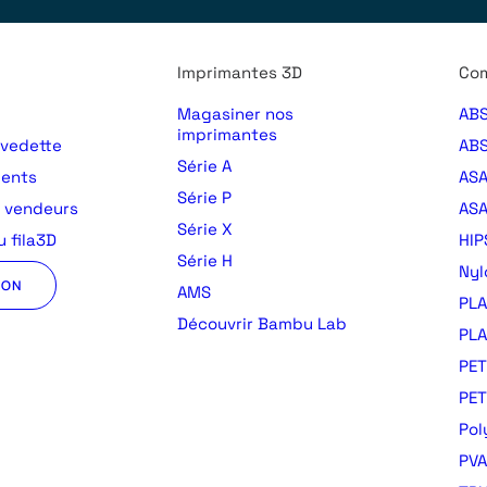
Imprimantes 3D
Com
Magasiner nos
ABS
imprimantes
 vedette
ABS
Série A
ments
AS
Série P
s vendeurs
ASA
Série X
 fila3D
HIP
Série H
Nyl
ION
AMS
PLA
Découvrir Bambu Lab
PLA
PET
PE
Pol
PVA