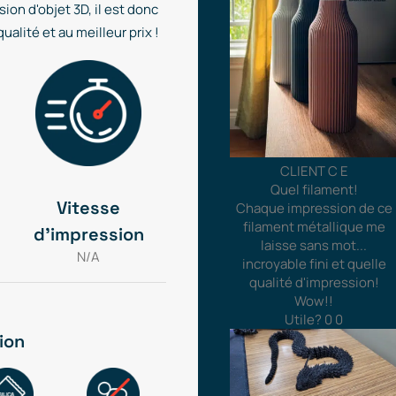
ion d'objet 3D, il est donc
alité et au meilleur prix !
CLIENT C E
Quel filament!
Vitesse
Chaque impression de ce
filament métallique me
d'impression
laisse sans mot...
N/A
incroyable fini et quelle
qualité d'impression!
Wow!!
Utile?
0
0
ion