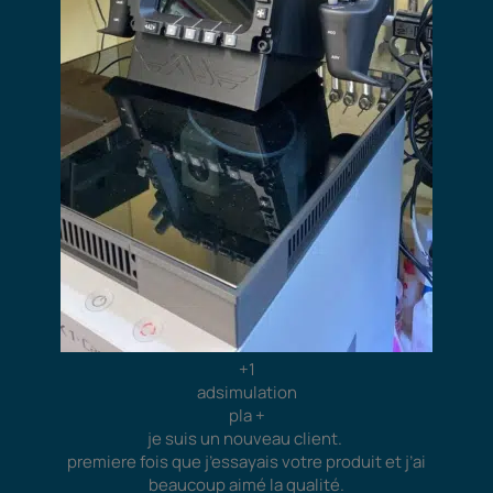
+1
adsimulation
pla +
je suis un nouveau client.
premiere fois que j’essayais votre produit et j’ai
beaucoup aimé la qualité.