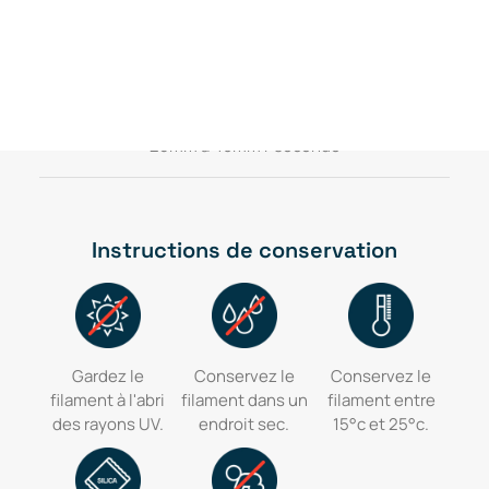
Vitesse d'impression
25mm à 40mm / seconde
Instructions de conservation
Gardez le
Conservez le
Conservez le
filament à l'abri
filament dans un
filament entre
des rayons UV.
endroit sec.
15°c et 25°c.