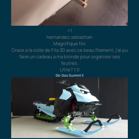
+1
hernandez.sebastian
Magnifique fini
Grace a la colle de Fila 3D avec ce beau filament, j'ai pu
faire un cadeau a ma blonde pour organiser ses
feutres.
Utile?
1
0
Ski-Doo Summit X