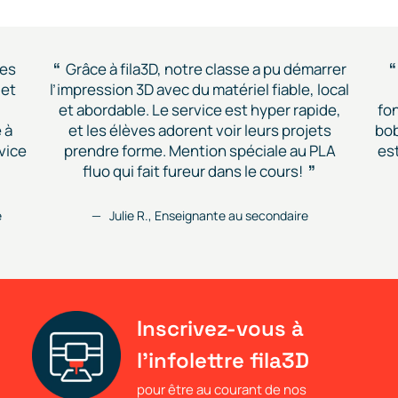
des
Grâce à fila3D, notre classe a pu démarrer
 et
l’impression 3D avec du matériel fiable, local
et abordable. Le service est hyper rapide,
fon
 à
et les élèves adorent voir leurs projets
bob
vice
prendre forme. Mention spéciale au PLA
est
fluo qui fait fureur dans le cours!
e
Julie R., Enseignante au secondaire
Inscrivez-vous à
l'infolettre fila3D
pour être au courant de nos