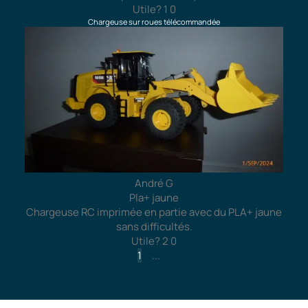
Utile?
1
0
Chargeuse sur roues télécommandée
André G
Pla+ jaune
Chargeuse RC imprimée en partie avec du PLA+ jaune
sans difficultés.
Utile?
2
0
1
2
...
11