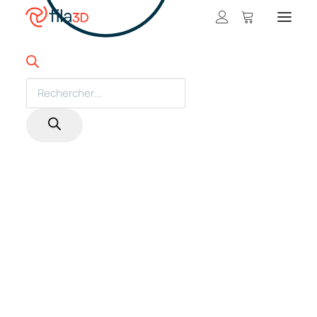
Promos et +
PROMO!
Nos rabais
Products
search
Filaments en vedette
Trios de filaments
Nos meilleurs vendeurs
Carte-cadeau fila3D
LIQUIDATION
Magasiner nos filaments
Imprimantes 3D
Magasiner nos imprimantes